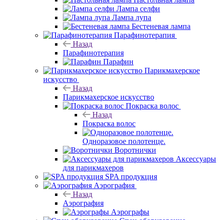
Лампа селфи
Лампа лупа
Бестеневая лампа
Парафинотерапия
Назад
Парафинотерапия
Парафин
Парикмахерское
искусство
Назад
Парикмахерское искусство
Покраска волос
Назад
Покраска волос
Одноразовое полотенце.
Воротнички
Аксессуары
для парикмахеров
SPA продукция
Аэрография
Назад
Аэрография
Аэрографы