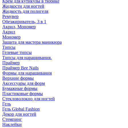
Крем для кутикулы в тюбике
Жидкости для ногтей
Жидкость для полигеля
Ремувер
Обезжириватель, 3 в 1
Акрил, Мономер
Акрил
Мономер
Защита для мастера маникюра
Типсы
Гелевые типсы
Типсы для наращивания.
Праймер
Праймер Bee Nails
Формы для наращивания
Верхние формы
Аксессуары для форм
Бумажные формы
Пластиковые формы
Стекловолокно для ногтей
Гель
Гель Global Fashion
Декор для ногтей
Стемпинг
Наклейки