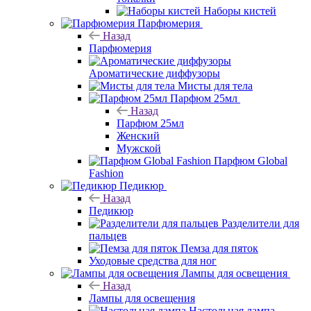
Наборы кистей
Парфюмерия
Назад
Парфюмерия
Ароматические диффузоры
Мисты для тела
Парфюм 25мл
Назад
Парфюм 25мл
Женский
Мужской
Парфюм Global
Fashion
Педикюр
Назад
Педикюр
Разделители для
пальцев
Пемза для пяток
Уходовые средства для ног
Лампы для освещения
Назад
Лампы для освещения
Настольная лампа