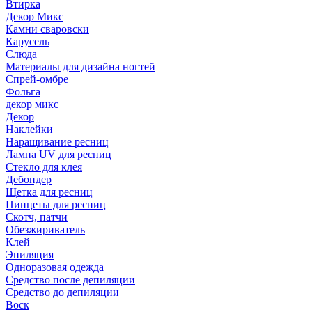
Втирка
Декор Микс
Камни сваровски
Карусель
Слюда
Материалы для дизайна ногтей
Спрей-омбре
Фольга
декор микс
Декор
Наклейки
Наращивание ресниц
Лампа UV для ресниц
Стекло для клея
Дебондер
Щетка для ресниц
Пинцеты для ресниц
Скотч, патчи
Обезжириватель
Клей
Эпиляция
Одноразовая одежда
Средство после депиляции
Средство до депиляции
Воск