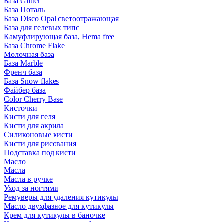
База Glitter
База Поталь
База Disco Opal светоотражающая
База для гелевых типс
Камуфлирующая база, Hema free
База Chrome Flake
Молочная база
База Marble
Френч база
База Snow flakes
Файбер база
Color Cherry Base
Кисточки
Кисти для геля
Кисти для акрила
Силиконовые кисти
Кисти для рисования
Подставка под кисти
Масло
Масла
Масла в ручке
Уход за ногтями
Ремуверы для удаления кутикулы
Масло двухфазное для кутикулы
Крем для кутикулы в баночке