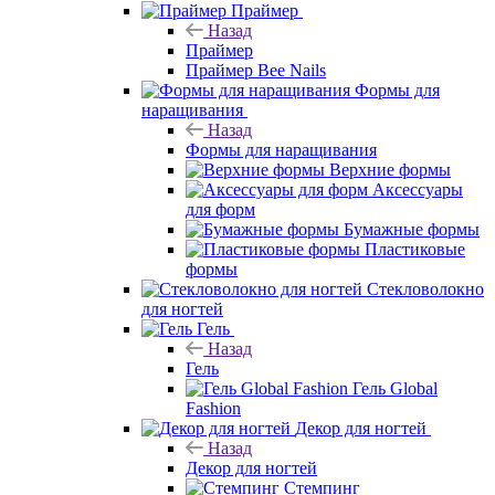
Праймер
Назад
Праймер
Праймер Bee Nails
Формы для
наращивания
Назад
Формы для наращивания
Верхние формы
Аксессуары
для форм
Бумажные формы
Пластиковые
формы
Стекловолокно
для ногтей
Гель
Назад
Гель
Гель Global
Fashion
Декор для ногтей
Назад
Декор для ногтей
Стемпинг