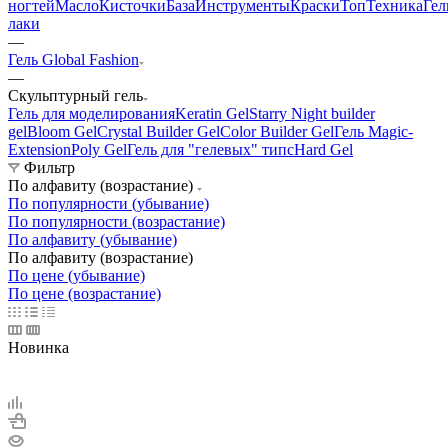
ногтей
Масло
Кисточки
База
Инструменты
Краски
Топ
Техника
Гел
лаки
—
Гель Global Fashion
—
Скульптурный гель
Гель для моделирования
Keratin Gel
Starry Night builder
gel
Bloom Gel
Crystal Builder Gel
Color Builder Gel
Гель Magic-
Extension
Poly Gel
Гель для "гелевых" типс
Hard Gel
Фильтр
По алфавиту (возрастание)
По популярности (убывание)
По популярности (возрастание)
По алфавиту (убывание)
По алфавиту (возрастание)
По цене (убывание)
По цене (возрастание)
Новинка