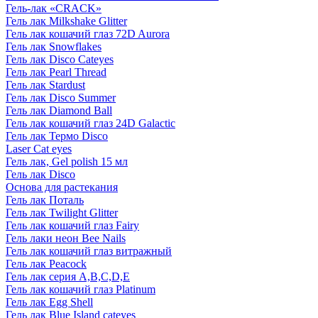
Гель-лак «CRACK»
Гель лак Milkshake Glitter
Гель лак кошачий глаз 72D Aurora
Гель лак Snowflakes
Гель лак Disco Cateyes
Гель лак Pearl Thread
Гель лак Stardust
Гель лак Disco Summer
Гель лак Diamond Ball
Гель лак кошачий глаз 24D Galactic
Гель лак Термо Disco
Laser Cat eyes
Гель лак, Gel polish 15 мл
Гель лак Disco
Основа для растекания
Гель лак Поталь
Гель лак Twilight Glitter
Гель лак кошачий глаз Fairy
Гель лаки неон Bee Nails
Гель лак кошачий глаз витражный
Гель лак Peacock
Гель лак серия A,B,C,D,E
Гель лак кошачий глаз Platinum
Гель лак Egg Shell
Гель лак Blue Island cateyes