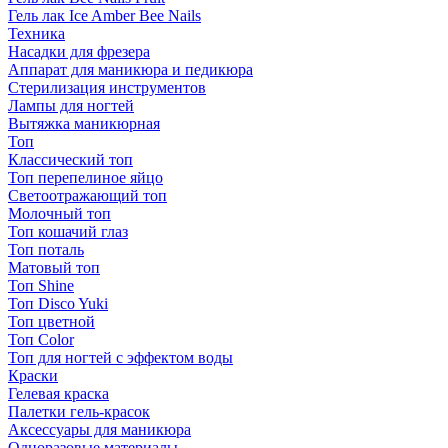
Гель лак Ice Amber Bee Nails
Техника
Насадки для фрезера
Аппарат для маникюра и педикюра
Стерилизация инструментов
Лампы для ногтей
Вытяжка маникюрная
Топ
Классический топ
Топ перепелиное яйцо
Светоотражающий топ
Молочный топ
Топ кошачий глаз
Топ поталь
Матовый топ
Топ Shine
Топ Disco Yuki
Топ цветной
Топ Color
Топ для ногтей с эффектом воды
Краски
Гелевая краска
Палетки гель-красок
Аксессуары для маникюра
Одноразовые материалы