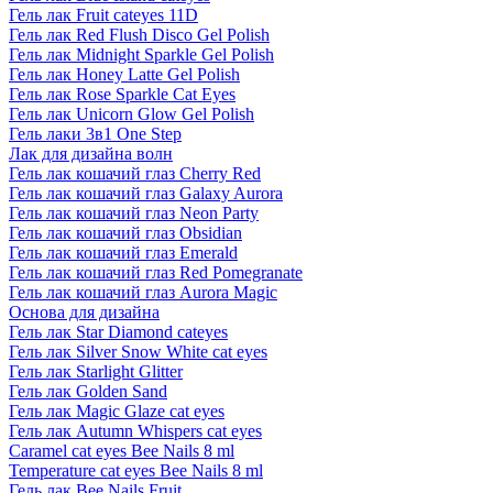
Гель лак Fruit cateyes 11D
Гель лак Red Flush Disco Gel Polish
Гель лак Midnight Sparkle Gel Polish
Гель лак Honey Latte Gel Polish
Гель лак Rose Sparkle Cat Eyes
Гель лак Unicorn Glow Gel Polish
Гель лаки 3в1 One Step
Лак для дизайна волн
Гель лак кошачий глаз Cherry Red
Гель лак кошачий глаз Galaxy Aurora
Гель лак кошачий глаз Neon Party
Гель лак кошачий глаз Obsidian
Гель лак кошачий глаз Emerald
Гель лак кошачий глаз Red Pomegranate
Гель лак кошачий глаз Aurora Magic
Основа для дизайна
Гель лак Star Diamond cateyes
Гель лак Silver Snow White cat eyes
Гель лак Starlight Glitter
Гель лак Golden Sand
Гель лак Magic Glaze cat eyes
Гель лак Autumn Whispers cat eyes
Caramel cat eyes Bee Nails 8 ml
Temperature cat eyes Bee Nails 8 ml
Гель лак Bee Nails Fruit