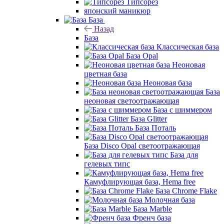
Типсорез
японский маникюр
База
Назад
База
Классическая база
База Opal
Неоновая
цветная база
Неоновая база
База
неоновая светоотражающая
База с шиммером
База Glitter
База Поталь
База Disco Opal светоотражающая
База для
гелевых типс
Камуфлирующая база, Hema free
База Chrome Flake
Молочная база
База Marble
Френч база