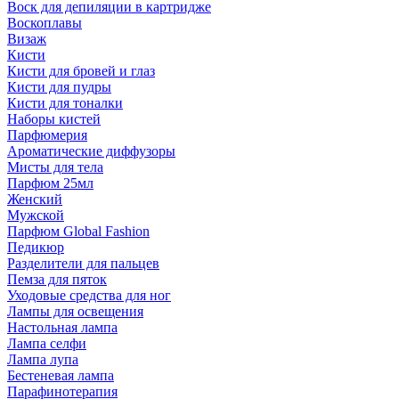
Воск для депиляции в картридже
Воскоплавы
Визаж
Кисти
Кисти для бровей и глаз
Кисти для пудры
Кисти для тоналки
Наборы кистей
Парфюмерия
Ароматические диффузоры
Мисты для тела
Парфюм 25мл
Женский
Мужской
Парфюм Global Fashion
Педикюр
Разделители для пальцев
Пемза для пяток
Уходовые средства для ног
Лампы для освещения
Настольная лампа
Лампа селфи
Лампа лупа
Бестеневая лампа
Парафинотерапия