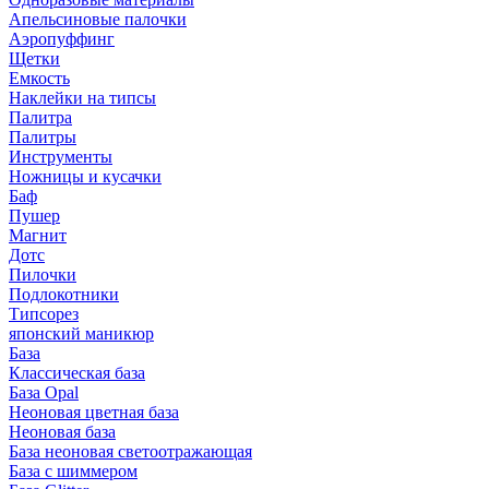
Апельсиновые палочки
Аэропуффинг
Щетки
Емкость
Наклейки на типсы
Палитра
Палитры
Инструменты
Ножницы и кусачки
Баф
Пушер
Магнит
Дотс
Пилочки
Подлокотники
Типсорез
японский маникюр
База
Классическая база
База Opal
Неоновая цветная база
Неоновая база
База неоновая светоотражающая
База с шиммером