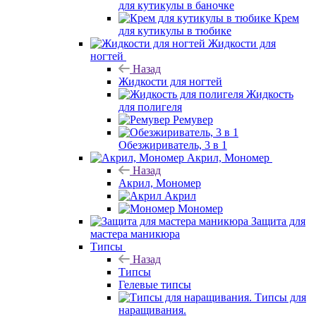
для кутикулы в баночке
Крем
для кутикулы в тюбике
Жидкости для
ногтей
Назад
Жидкости для ногтей
Жидкость
для полигеля
Ремувер
Обезжириватель, 3 в 1
Акрил, Мономер
Назад
Акрил, Мономер
Акрил
Мономер
Защита для
мастера маникюра
Типсы
Назад
Типсы
Гелевые типсы
Типсы для
наращивания.