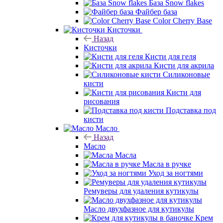
База Snow flakes
Файбер база
Color Cherry Base
Кисточки
Назад
Кисточки
Кисти для геля
Кисти для акрила
Силиконовые
кисти
Кисти для
рисования
Подставка под
кисти
Масло
Назад
Масло
Масла
Масла в ручке
Уход за ногтями
Ремуверы для удаления кутикулы
Масло двухфазное для кутикулы
Крем