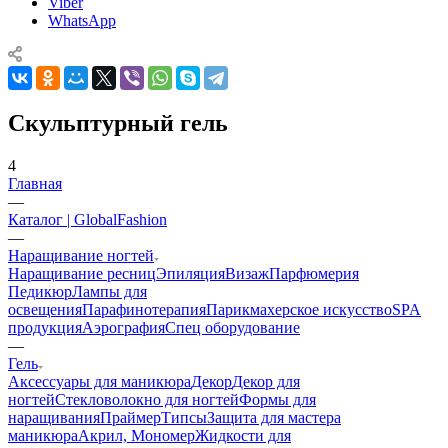
Viber
WhatsApp
Скульптурный гель
4
Главная
—
Каталог | GlobalFashion
—
Наращивание ногтей
Наращивание ресниц
Эпиляция
Визаж
Парфюмерия
Педикюр
Лампы для
освещения
Парафинотерапия
Парикмахерское искусство
SPA
продукция
Аэрография
Спец оборудование
—
Гель
Аксессуары для маникюра
Декор
Декор для
ногтей
Стекловолокно для ногтей
Формы для
наращивания
Праймер
Типсы
Защита для мастера
маникюра
Акрил, Мономер
Жидкости для