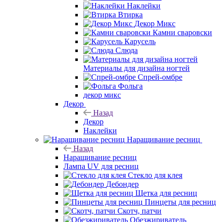
Наклейки
Втирка
Декор Микс
Камни сваровски
Карусель
Слюда
Материалы для дизайна ногтей
Спрей-омбре
Фольга
декор микс
Декор
Назад
Декор
Наклейки
Наращивание ресниц
Назад
Наращивание ресниц
Лампа UV для ресниц
Стекло для клея
Дебондер
Щетка для ресниц
Пинцеты для ресниц
Скотч, патчи
Обезжириватель