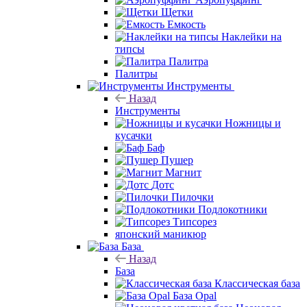
Щетки
Емкость
Наклейки на
типсы
Палитра
Палитры
Инструменты
Назад
Инструменты
Ножницы и
кусачки
Баф
Пушер
Магнит
Дотс
Пилочки
Подлокотники
Типсорез
японский маникюр
База
Назад
База
Классическая база
База Opal