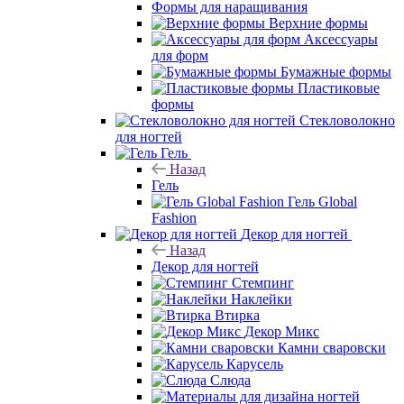
Формы для наращивания
Верхние формы
Аксессуары
для форм
Бумажные формы
Пластиковые
формы
Стекловолокно
для ногтей
Гель
Назад
Гель
Гель Global
Fashion
Декор для ногтей
Назад
Декор для ногтей
Стемпинг
Наклейки
Втирка
Декор Микс
Камни сваровски
Карусель
Слюда