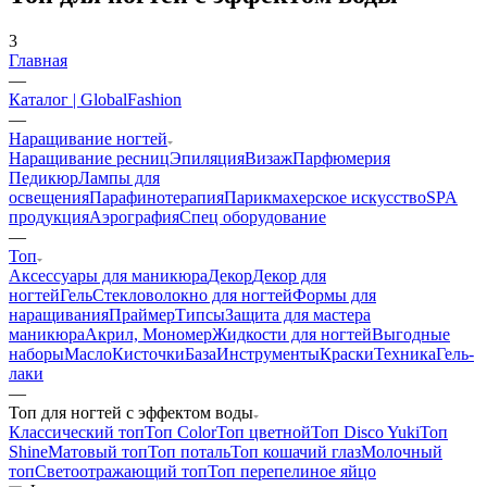
3
Главная
—
Каталог | GlobalFashion
—
Наращивание ногтей
Наращивание ресниц
Эпиляция
Визаж
Парфюмерия
Педикюр
Лампы для
освещения
Парафинотерапия
Парикмахерское искусство
SPA
продукция
Аэрография
Спец оборудование
—
Топ
Аксессуары для маникюра
Декор
Декор для
ногтей
Гель
Стекловолокно для ногтей
Формы для
наращивания
Праймер
Типсы
Защита для мастера
маникюра
Акрил, Мономер
Жидкости для ногтей
Выгодные
наборы
Масло
Кисточки
База
Инструменты
Краски
Техника
Гель-
лаки
—
Топ для ногтей с эффектом воды
Классический топ
Топ Color
Топ цветной
Топ Disco Yuki
Топ
Shine
Матовый топ
Топ поталь
Топ кошачий глаз
Молочный
топ
Светоотражающий топ
Топ перепелиное яйцо