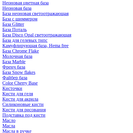
Неоновая цветная база
Неоновая база
База неоновая светоотражающая
База с шиммером
База Glitter
База Поталь
База Disco Opal светоотражающая
База для гелевых типс
Камуфлирующая база, Hema free
База Chrome Flake
Молочная база
База Marble
Френч база
База Snow flakes
Файбер база
Color Cherry Base
Кисточки
Кисти для геля
Кисти для акрила
Силиконовые кисти
Кисти для рисования
Подставка под кисти
Масло
Масла
Масла в ручке