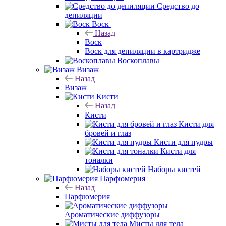
Средство до
депиляции
Воск
Назад
Воск
Воск для депиляции в картридже
Воскоплавы
Визаж
Назад
Визаж
Кисти
Назад
Кисти
Кисти для
бровей и глаз
Кисти для пудры
Кисти для
тоналки
Наборы кистей
Парфюмерия
Назад
Парфюмерия
Ароматические диффузоры
Мисты для тела