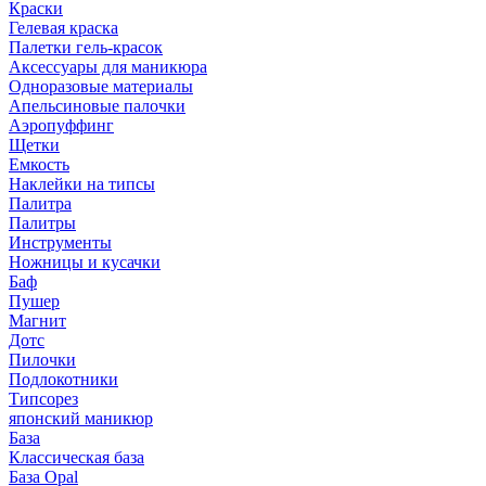
Краски
Гелевая краска
Палетки гель-красок
Аксессуары для маникюра
Одноразовые материалы
Апельсиновые палочки
Аэропуффинг
Щетки
Емкость
Наклейки на типсы
Палитра
Палитры
Инструменты
Ножницы и кусачки
Баф
Пушер
Магнит
Дотс
Пилочки
Подлокотники
Типсорез
японский маникюр
База
Классическая база
База Opal