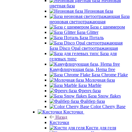
Неоновая
цветная база
Неоновая база
База
неоновая светоотражающая
База с шиммером
База Glitter
База Поталь
База Disco Opal светоотражающая
База для
гелевых типс
Камуфлирующая база, Hema free
База Chrome Flake
Молочная база
База Marble
Френч база
База Snow flakes
Файбер база
Color Cherry Base
Кисточки
Назад
Кисточки
Кисти для геля