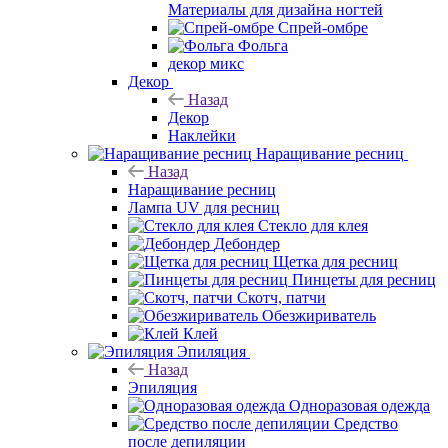
Материалы для дизайна ногтей
Спрей-омбре
Фольга
декор микс
Декор
Назад
Декор
Наклейки
Наращивание ресниц
Назад
Наращивание ресниц
Лампа UV для ресниц
Стекло для клея
Дебондер
Щетка для ресниц
Пинцеты для ресниц
Скотч, патчи
Обезжириватель
Клей
Эпиляция
Назад
Эпиляция
Одноразовая одежда
Средство
после депиляции