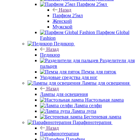
Парфюм 25мл
Назад
Парфюм 25мл
Женский
Мужской
Парфюм Global
Fashion
Педикюр
Назад
Педикюр
Разделители для
пальцев
Пемза для пяток
Уходовые средства для ног
Лампы для освещения
Назад
Лампы для освещения
Настольная лампа
Лампа селфи
Лампа лупа
Бестеневая лампа
Парафинотерапия
Назад
Парафинотерапия
Парафин