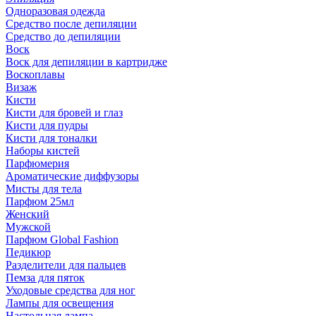
Одноразовая одежда
Средство после депиляции
Средство до депиляции
Воск
Воск для депиляции в картридже
Воскоплавы
Визаж
Кисти
Кисти для бровей и глаз
Кисти для пудры
Кисти для тоналки
Наборы кистей
Парфюмерия
Ароматические диффузоры
Мисты для тела
Парфюм 25мл
Женский
Мужской
Парфюм Global Fashion
Педикюр
Разделители для пальцев
Пемза для пяток
Уходовые средства для ног
Лампы для освещения
Настольная лампа