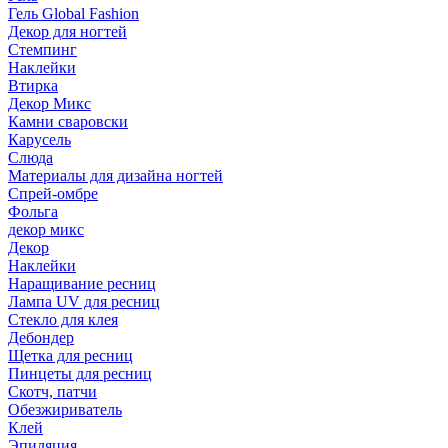
Гель Global Fashion
Декор для ногтей
Стемпинг
Наклейки
Втирка
Декор Микс
Камни сваровски
Карусель
Слюда
Материалы для дизайна ногтей
Спрей-омбре
Фольга
декор микс
Декор
Наклейки
Наращивание ресниц
Лампа UV для ресниц
Стекло для клея
Дебондер
Щетка для ресниц
Пинцеты для ресниц
Скотч, патчи
Обезжириватель
Клей
Эпиляция