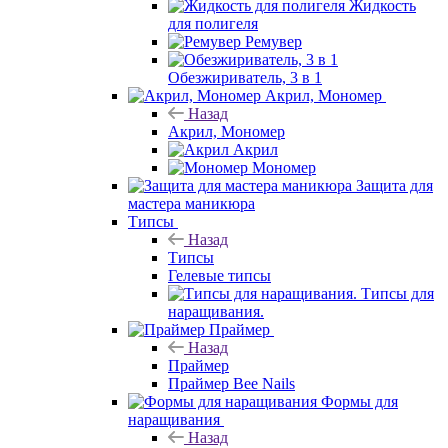
Жидкость
для полигеля
Ремувер
Обезжириватель, 3 в 1
Акрил, Мономер
Назад
Акрил, Мономер
Акрил
Мономер
Защита для
мастера маникюра
Типсы
Назад
Типсы
Гелевые типсы
Типсы для
наращивания.
Праймер
Назад
Праймер
Праймер Bee Nails
Формы для
наращивания
Назад