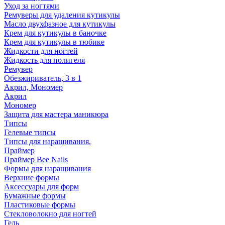
Уход за ногтями
Ремуверы для удаления кутикулы
Масло двухфазное для кутикулы
Крем для кутикулы в баночке
Крем для кутикулы в тюбике
Жидкости для ногтей
Жидкость для полигеля
Ремувер
Обезжириватель, 3 в 1
Акрил, Мономер
Акрил
Мономер
Защита для мастера маникюра
Типсы
Гелевые типсы
Типсы для наращивания.
Праймер
Праймер Bee Nails
Формы для наращивания
Верхние формы
Аксессуары для форм
Бумажные формы
Пластиковые формы
Стекловолокно для ногтей
Гель