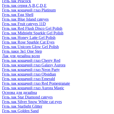
Гель лак Peacock
Гель лак серия A,B,C,D,E
Гель лак кошачий глаз Platinum
Гель лак Egg Shell
Гель лак Blue Island cateyes
Гель лак Fruit cateyes 11D
Гель лак Red Flush Disco Gel Polish
Гель лак Midnight Sparkle Gel Polish
Гель лак Honey Latte Gel Polish
Гель лак Rose Sparkle Cat Eyes
Гель лак Unicorn Glow Gel Polish
Гель лаки 3в1 One Step
Лак для дизайна волн
Гель лак кошачий глаз Cherry Red
Гель лак кошачий глаз Galaxy Aurora
Гель лак кошачий глаз Neon Party
Гель лак кошачий глаз Obsidian
Гель лак кошачий глаз Emerald
Гель лак кошачий глаз Red Pomegranate
Гель лак кошачий глаз Aurora Magic
Основа для дизайна
Гель лак Star Diamond cateyes
Гель лак Silver Snow White cat eyes
Гель лак Starlight Glitter
Гель лак Golden Sand