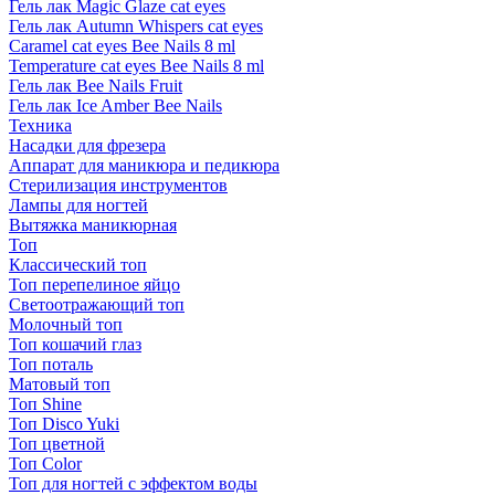
Гель лак Magic Glaze cat eyes
Гель лак Autumn Whispers cat eyes
Caramel cat eyes Bee Nails 8 ml
Temperature cat eyes Bee Nails 8 ml
Гель лак Bee Nails Fruit
Гель лак Ice Amber Bee Nails
Техника
Насадки для фрезера
Аппарат для маникюра и педикюра
Стерилизация инструментов
Лампы для ногтей
Вытяжка маникюрная
Топ
Классический топ
Топ перепелиное яйцо
Светоотражающий топ
Молочный топ
Топ кошачий глаз
Топ поталь
Матовый топ
Топ Shine
Топ Disco Yuki
Топ цветной
Топ Color
Топ для ногтей с эффектом воды