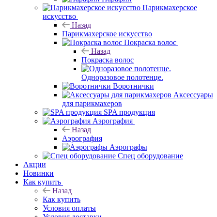
Парикмахерское
искусство
Назад
Парикмахерское искусство
Покраска волос
Назад
Покраска волос
Одноразовое полотенце.
Воротнички
Аксессуары
для парикмахеров
SPA продукция
Аэрография
Назад
Аэрография
Аэрографы
Спец оборудование
Акции
Новинки
Как купить
Назад
Как купить
Условия оплаты
Условия доставки