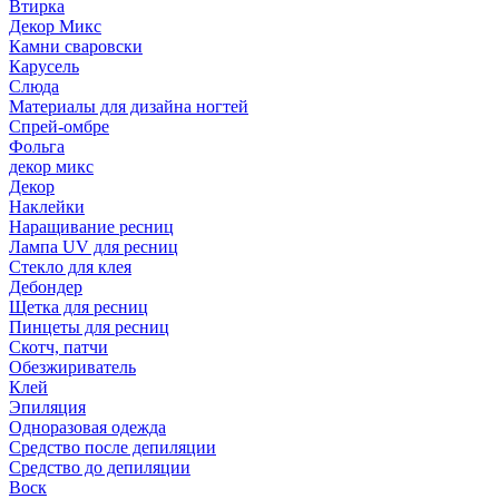
Втирка
Декор Микс
Камни сваровски
Карусель
Слюда
Материалы для дизайна ногтей
Спрей-омбре
Фольга
декор микс
Декор
Наклейки
Наращивание ресниц
Лампа UV для ресниц
Стекло для клея
Дебондер
Щетка для ресниц
Пинцеты для ресниц
Скотч, патчи
Обезжириватель
Клей
Эпиляция
Одноразовая одежда
Средство после депиляции
Средство до депиляции
Воск