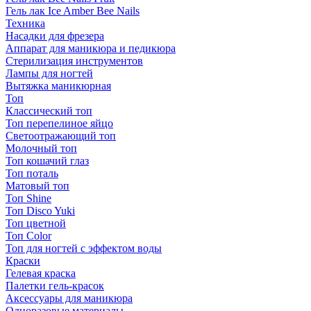
Гель лак Ice Amber Bee Nails
Техника
Насадки для фрезера
Аппарат для маникюра и педикюра
Стерилизация инструментов
Лампы для ногтей
Вытяжка маникюрная
Топ
Классический топ
Топ перепелиное яйцо
Светоотражающий топ
Молочный топ
Топ кошачий глаз
Топ поталь
Матовый топ
Топ Shine
Топ Disco Yuki
Топ цветной
Топ Color
Топ для ногтей с эффектом воды
Краски
Гелевая краска
Палетки гель-красок
Аксессуары для маникюра
Одноразовые материалы