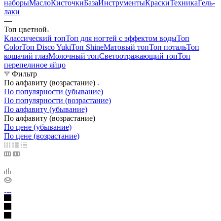
наборы
Масло
Кисточки
База
Инструменты
Краски
Техника
Гель-
лаки
—
Топ цветной
Классический топ
Топ для ногтей с эффектом воды
Топ
Color
Топ Disco Yuki
Топ Shine
Матовый топ
Топ поталь
Топ
кошачий глаз
Молочный топ
Светоотражающий топ
Топ
перепелиное яйцо
Фильтр
По алфавиту (возрастание)
По популярности (убывание)
По популярности (возрастание)
По алфавиту (убывание)
По алфавиту (возрастание)
По цене (убывание)
По цене (возрастание)