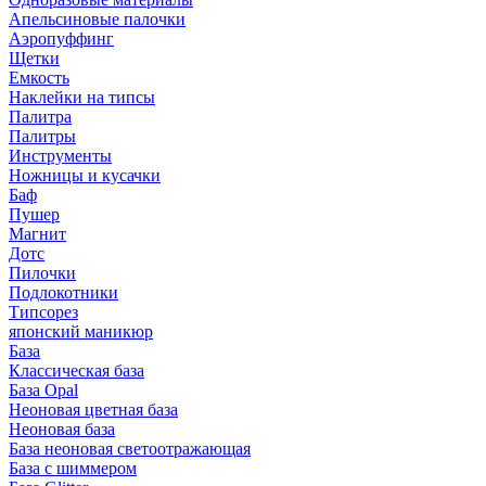
Апельсиновые палочки
Аэропуффинг
Щетки
Емкость
Наклейки на типсы
Палитра
Палитры
Инструменты
Ножницы и кусачки
Баф
Пушер
Магнит
Дотс
Пилочки
Подлокотники
Типсорез
японский маникюр
База
Классическая база
База Opal
Неоновая цветная база
Неоновая база
База неоновая светоотражающая
База с шиммером