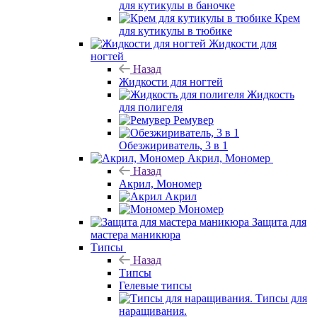
для кутикулы в баночке
Крем
для кутикулы в тюбике
Жидкости для
ногтей
Назад
Жидкости для ногтей
Жидкость
для полигеля
Ремувер
Обезжириватель, 3 в 1
Акрил, Мономер
Назад
Акрил, Мономер
Акрил
Мономер
Защита для
мастера маникюра
Типсы
Назад
Типсы
Гелевые типсы
Типсы для
наращивания.