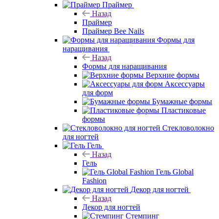
Праймер
Назад
Праймер
Праймер Bee Nails
Формы для
наращивания
Назад
Формы для наращивания
Верхние формы
Аксессуары
для форм
Бумажные формы
Пластиковые
формы
Стекловолокно
для ногтей
Гель
Назад
Гель
Гель Global
Fashion
Декор для ногтей
Назад
Декор для ногтей
Стемпинг