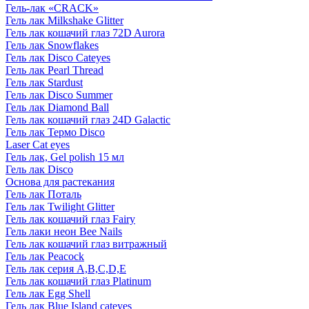
Гель-лак «CRACK»
Гель лак Milkshake Glitter
Гель лак кошачий глаз 72D Aurora
Гель лак Snowflakes
Гель лак Disco Cateyes
Гель лак Pearl Thread
Гель лак Stardust
Гель лак Disco Summer
Гель лак Diamond Ball
Гель лак кошачий глаз 24D Galactic
Гель лак Термо Disco
Laser Cat eyes
Гель лак, Gel polish 15 мл
Гель лак Disco
Основа для растекания
Гель лак Поталь
Гель лак Twilight Glitter
Гель лак кошачий глаз Fairy
Гель лаки неон Bee Nails
Гель лак кошачий глаз витражный
Гель лак Peacock
Гель лак серия A,B,C,D,E
Гель лак кошачий глаз Platinum
Гель лак Egg Shell
Гель лак Blue Island cateyes