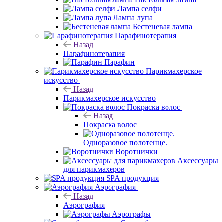
Лампа селфи
Лампа лупа
Бестеневая лампа
Парафинотерапия
Назад
Парафинотерапия
Парафин
Парикмахерское
искусство
Назад
Парикмахерское искусство
Покраска волос
Назад
Покраска волос
Одноразовое полотенце.
Воротнички
Аксессуары
для парикмахеров
SPA продукция
Аэрография
Назад
Аэрография
Аэрографы