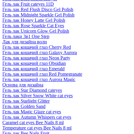
Гель лак Fruit cateyes 11D
Гель лак Red Flush Disco Gel Polish
Гель лак Midnight Sparkle Gel Polish
Гель лак Honey Latte Gel Polish
Гель лак Rose Sparkle Cat Eyes
Гель лак Unicorn Glow Gel Polish
Гель лаки 3в1 One Step
Лак для дизайна волн
Гель лак кошачий глаз Cherry Red
Гель лак кошачий глаз Galaxy Aurora
Гель лак кошачий глаз Neon Party
Гель лак кошачий глаз Obsidian
Гель лак кошачий глаз Emerald
Гель лак кошачий глаз Red Pomegranate
Гель лак кошачий глаз Aurora Magic
Основа для дизайна
Гель лак Star Diamond cateyes
Гель лак Silver Snow White cat eyes
Гель лак Starlight Glitter
Гель лак Golden Sand
Гель лак Magic Glaze cat eyes
Гель лак Autumn Whispers cat eyes
Caramel cat eyes Bee Nails 8 ml
Temperature cat eyes Bee Nails 8 ml
Гель лак Bee Nails Fruit