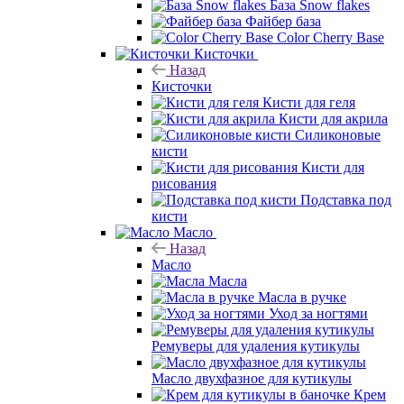
База Snow flakes
Файбер база
Color Cherry Base
Кисточки
Назад
Кисточки
Кисти для геля
Кисти для акрила
Силиконовые
кисти
Кисти для
рисования
Подставка под
кисти
Масло
Назад
Масло
Масла
Масла в ручке
Уход за ногтями
Ремуверы для удаления кутикулы
Масло двухфазное для кутикулы
Крем