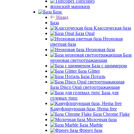
Типсорез
японский маникюр
База
Назад
База
Классическая база
База Opal
Неоновая
цветная база
Неоновая база
База
неоновая светоотражающая
База с шиммером
База Glitter
База Поталь
База Disco Opal светоотражающая
База для
гелевых типс
Камуфлирующая база, Hema free
База Chrome Flake
Молочная база
База Marble
Френч база