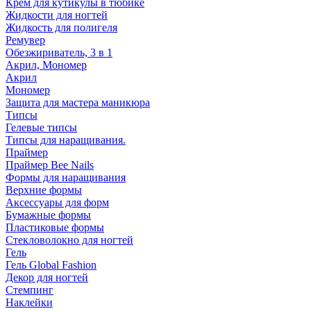
Крем для кутикулы в тюбике
Жидкости для ногтей
Жидкость для полигеля
Ремувер
Обезжириватель, 3 в 1
Акрил, Мономер
Акрил
Мономер
Защита для мастера маникюра
Типсы
Гелевые типсы
Типсы для наращивания.
Праймер
Праймер Bee Nails
Формы для наращивания
Верхние формы
Аксессуары для форм
Бумажные формы
Пластиковые формы
Стекловолокно для ногтей
Гель
Гель Global Fashion
Декор для ногтей
Стемпинг
Наклейки