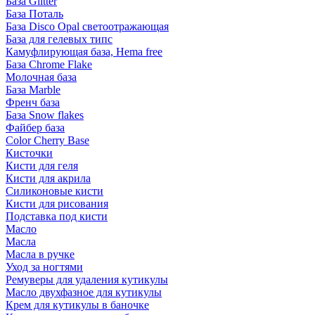
База Glitter
База Поталь
База Disco Opal светоотражающая
База для гелевых типс
Камуфлирующая база, Hema free
База Chrome Flake
Молочная база
База Marble
Френч база
База Snow flakes
Файбер база
Color Cherry Base
Кисточки
Кисти для геля
Кисти для акрила
Силиконовые кисти
Кисти для рисования
Подставка под кисти
Масло
Масла
Масла в ручке
Уход за ногтями
Ремуверы для удаления кутикулы
Масло двухфазное для кутикулы
Крем для кутикулы в баночке