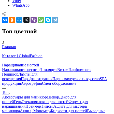
Viber
WhatsApp
Топ цветной
3
Главная
—
Каталог | GlobalFashion
—
Наращивание ногтей
Наращивание ресниц
Эпиляция
Визаж
Парфюмерия
Педикюр
Лампы для
освещения
Парафинотерапия
Парикмахерское искусство
SPA
продукция
Аэрография
Спец оборудование
—
Топ
Аксессуары для маникюра
Декор
Декор для
ногтей
Гель
Стекловолокно для ногтей
Формы для
наращивания
Праймер
Типсы
Защита для мастера
маникюра
Акрил, Мономер
Жидкости для ногтей
Выгодные