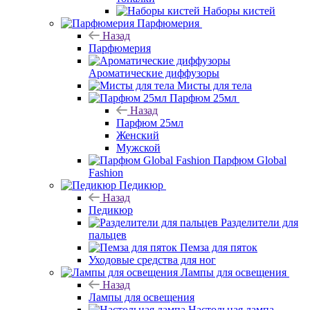
Наборы кистей
Парфюмерия
Назад
Парфюмерия
Ароматические диффузоры
Мисты для тела
Парфюм 25мл
Назад
Парфюм 25мл
Женский
Мужской
Парфюм Global
Fashion
Педикюр
Назад
Педикюр
Разделители для
пальцев
Пемза для пяток
Уходовые средства для ног
Лампы для освещения
Назад
Лампы для освещения
Настольная лампа