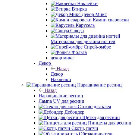
Наклейки
Втирка
Декор Микс
Камни сваровски
Карусель
Слюда
Материалы для дизайна ногтей
Спрей-омбре
Фольга
декор микс
Декор
Назад
Декор
Наклейки
Наращивание ресниц
Назад
Наращивание ресниц
Лампа UV для ресниц
Стекло для клея
Дебондер
Щетка для ресниц
Пинцеты для ресниц
Скотч, патчи
Обезжириватель