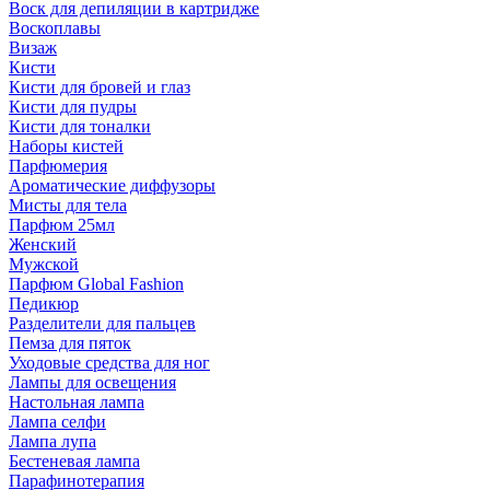
Воск для депиляции в картридже
Воскоплавы
Визаж
Кисти
Кисти для бровей и глаз
Кисти для пудры
Кисти для тоналки
Наборы кистей
Парфюмерия
Ароматические диффузоры
Мисты для тела
Парфюм 25мл
Женский
Мужской
Парфюм Global Fashion
Педикюр
Разделители для пальцев
Пемза для пяток
Уходовые средства для ног
Лампы для освещения
Настольная лампа
Лампа селфи
Лампа лупа
Бестеневая лампа
Парафинотерапия