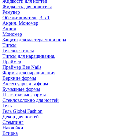
Жидкости для ногтей
Жидкость для полигеля
Ремувер
Обезжириватель, 3 в 1
Акрил, Мономер
Акрил
Мономер
Защита для мастера маникюра
Типсы
Гелевые типсы
Типсы для наращивания.
Праймер
Праймер Bee Nails
Формы для наращивания
Верхние формы
Аксессуары для форм
Бумажные формы
Пластиковые формы
Стекловолокно для ногтей
Гель
Гель Global Fashion
Декор для ногтей
Стемпинг
Наклейки
Втирка