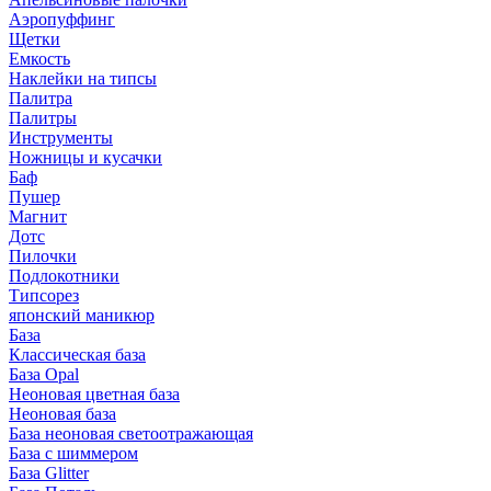
Аэропуффинг
Щетки
Емкость
Наклейки на типсы
Палитра
Палитры
Инструменты
Ножницы и кусачки
Баф
Пушер
Магнит
Дотс
Пилочки
Подлокотники
Типсорез
японский маникюр
База
Классическая база
База Opal
Неоновая цветная база
Неоновая база
База неоновая светоотражающая
База с шиммером
База Glitter