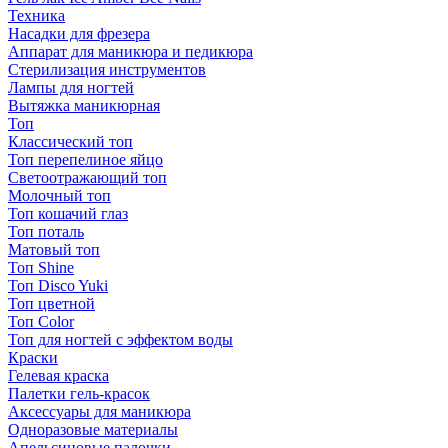
Техника
Насадки для фрезера
Аппарат для маникюра и педикюра
Стерилизация инструментов
Лампы для ногтей
Вытяжка маникюрная
Топ
Классический топ
Топ перепелиное яйцо
Светоотражающий топ
Молочный топ
Топ кошачий глаз
Топ поталь
Матовый топ
Топ Shine
Топ Disco Yuki
Топ цветной
Топ Color
Топ для ногтей с эффектом воды
Краски
Гелевая краска
Палетки гель-красок
Аксессуары для маникюра
Одноразовые материалы
Апельсиновые палочки