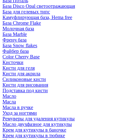
База Поталь
База Disco Opal светоотражающая
База для гелевых типс
Камуфлирующая база, Hema free
База Chrome Flake
Молочная база
База Marble
Френч база
База Snow flakes
Файбер база
Color Cherry Base
Кисточки
Кисти для геля
Кисти для акрила
Силиконовые кисти
Кисти для рисования
Подставка под кисти
Масло
Масла
Масла в ручке
Уход за ногтями
Ремуверы для удаления кутикулы
Масло двухфазное для кутикулы
Крем для кутикулы в баночке
Крем для кутикулы в тюбике