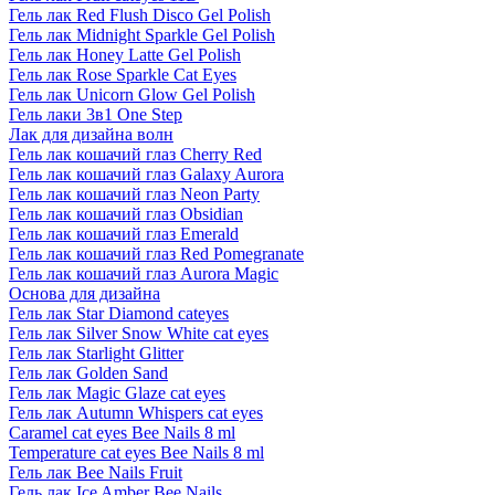
Гель лак Red Flush Disco Gel Polish
Гель лак Midnight Sparkle Gel Polish
Гель лак Honey Latte Gel Polish
Гель лак Rose Sparkle Cat Eyes
Гель лак Unicorn Glow Gel Polish
Гель лаки 3в1 One Step
Лак для дизайна волн
Гель лак кошачий глаз Cherry Red
Гель лак кошачий глаз Galaxy Aurora
Гель лак кошачий глаз Neon Party
Гель лак кошачий глаз Obsidian
Гель лак кошачий глаз Emerald
Гель лак кошачий глаз Red Pomegranate
Гель лак кошачий глаз Aurora Magic
Основа для дизайна
Гель лак Star Diamond cateyes
Гель лак Silver Snow White cat eyes
Гель лак Starlight Glitter
Гель лак Golden Sand
Гель лак Magic Glaze cat eyes
Гель лак Autumn Whispers cat eyes
Caramel cat eyes Bee Nails 8 ml
Temperature cat eyes Bee Nails 8 ml
Гель лак Bee Nails Fruit
Гель лак Ice Amber Bee Nails