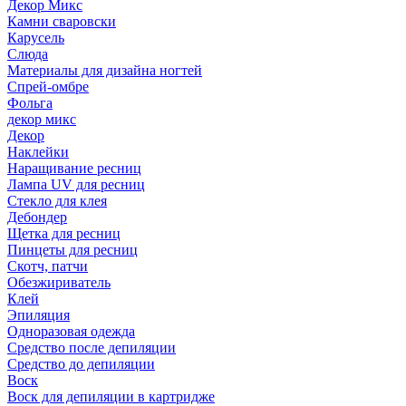
Декор Микс
Камни сваровски
Карусель
Слюда
Материалы для дизайна ногтей
Спрей-омбре
Фольга
декор микс
Декор
Наклейки
Наращивание ресниц
Лампа UV для ресниц
Стекло для клея
Дебондер
Щетка для ресниц
Пинцеты для ресниц
Скотч, патчи
Обезжириватель
Клей
Эпиляция
Одноразовая одежда
Средство после депиляции
Средство до депиляции
Воск
Воск для депиляции в картридже