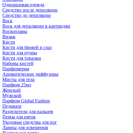
Одноразовая одежда
Средство после депиляции
Средство до депиляции
Воск
Воск для депиляции в картридже
Воскоплавы
Визаж
Кисти
Кисти для бровей и глаз
Кисти для пудры
Кисти для тоналки
Наборы кистей
Парфюмерия
Ароматические диффузоры
Мисты для тела
Парфюм 25мл
Женский
Мужской
Парфюм Global Fashion
Педикюр
Разделители для пальцев
Пемза для пяток
Уходовые средства для ног
Лампы для освещения
Настольная лампа