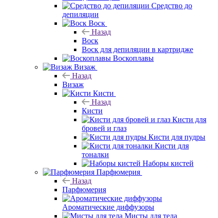
Средство до
депиляции
Воск
Назад
Воск
Воск для депиляции в картридже
Воскоплавы
Визаж
Назад
Визаж
Кисти
Назад
Кисти
Кисти для
бровей и глаз
Кисти для пудры
Кисти для
тоналки
Наборы кистей
Парфюмерия
Назад
Парфюмерия
Ароматические диффузоры
Мисты для тела