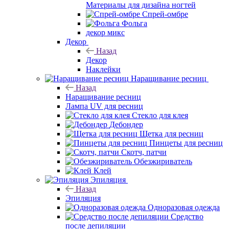
Материалы для дизайна ногтей
Спрей-омбре
Фольга
декор микс
Декор
Назад
Декор
Наклейки
Наращивание ресниц
Назад
Наращивание ресниц
Лампа UV для ресниц
Стекло для клея
Дебондер
Щетка для ресниц
Пинцеты для ресниц
Скотч, патчи
Обезжириватель
Клей
Эпиляция
Назад
Эпиляция
Одноразовая одежда
Средство
после депиляции