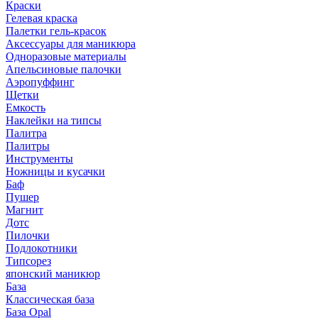
Краски
Гелевая краска
Палетки гель-красок
Аксессуары для маникюра
Одноразовые материалы
Апельсиновые палочки
Аэропуффинг
Щетки
Емкость
Наклейки на типсы
Палитра
Палитры
Инструменты
Ножницы и кусачки
Баф
Пушер
Магнит
Дотс
Пилочки
Подлокотники
Типсорез
японский маникюр
База
Классическая база
База Opal