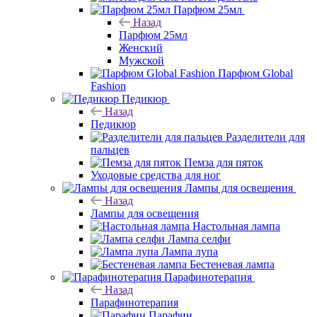
Парфюм 25мл
Назад
Парфюм 25мл
Женский
Мужской
Парфюм Global
Fashion
Педикюр
Назад
Педикюр
Разделители для
пальцев
Пемза для пяток
Уходовые средства для ног
Лампы для освещения
Назад
Лампы для освещения
Настольная лампа
Лампа селфи
Лампа лупа
Бестеневая лампа
Парафинотерапия
Назад
Парафинотерапия
Парафин