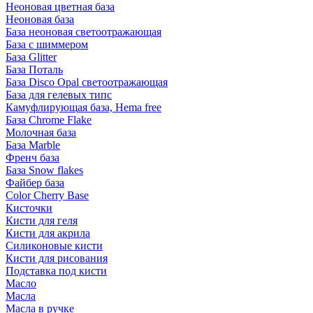
Неоновая цветная база
Неоновая база
База неоновая светоотражающая
База с шиммером
База Glitter
База Поталь
База Disco Opal светоотражающая
База для гелевых типс
Камуфлирующая база, Hema free
База Chrome Flake
Молочная база
База Marble
Френч база
База Snow flakes
Файбер база
Color Cherry Base
Кисточки
Кисти для геля
Кисти для акрила
Силиконовые кисти
Кисти для рисования
Подставка под кисти
Масло
Масла
Масла в ручке