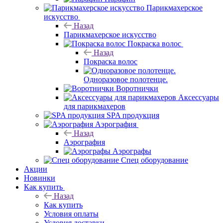
Парикмахерское
искусство
Назад
Парикмахерское искусство
Покраска волос
Назад
Покраска волос
Одноразовое полотенце.
Воротнички
Аксессуары
для парикмахеров
SPA продукция
Аэрография
Назад
Аэрография
Аэрографы
Спец оборудование
Акции
Новинки
Как купить
Назад
Как купить
Условия оплаты
Условия доставки