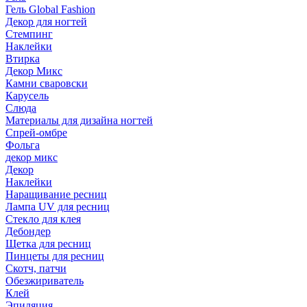
Гель Global Fashion
Декор для ногтей
Стемпинг
Наклейки
Втирка
Декор Микс
Камни сваровски
Карусель
Слюда
Материалы для дизайна ногтей
Спрей-омбре
Фольга
декор микс
Декор
Наклейки
Наращивание ресниц
Лампа UV для ресниц
Стекло для клея
Дебондер
Щетка для ресниц
Пинцеты для ресниц
Скотч, патчи
Обезжириватель
Клей
Эпиляция