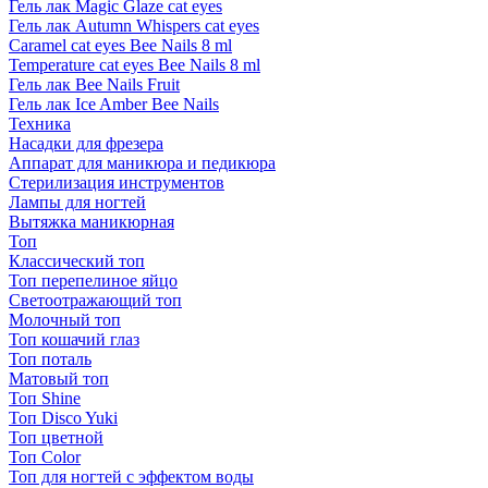
Гель лак Magic Glaze cat eyes
Гель лак Autumn Whispers cat eyes
Caramel cat eyes Bee Nails 8 ml
Temperature cat eyes Bee Nails 8 ml
Гель лак Bee Nails Fruit
Гель лак Ice Amber Bee Nails
Техника
Насадки для фрезера
Аппарат для маникюра и педикюра
Стерилизация инструментов
Лампы для ногтей
Вытяжка маникюрная
Топ
Классический топ
Топ перепелиное яйцо
Светоотражающий топ
Молочный топ
Топ кошачий глаз
Топ поталь
Матовый топ
Топ Shine
Топ Disco Yuki
Топ цветной
Топ Color
Топ для ногтей с эффектом воды