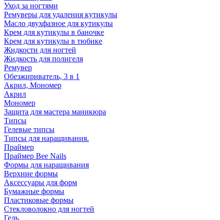
Уход за ногтями
Ремуверы для удаления кутикулы
Масло двухфазное для кутикулы
Крем для кутикулы в баночке
Крем для кутикулы в тюбике
Жидкости для ногтей
Жидкость для полигеля
Ремувер
Обезжириватель, 3 в 1
Акрил, Мономер
Акрил
Мономер
Защита для мастера маникюра
Типсы
Гелевые типсы
Типсы для наращивания.
Праймер
Праймер Bee Nails
Формы для наращивания
Верхние формы
Аксессуары для форм
Бумажные формы
Пластиковые формы
Стекловолокно для ногтей
Гель