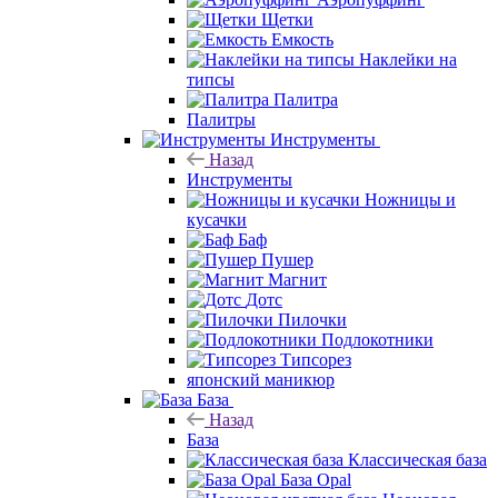
Щетки
Емкость
Наклейки на
типсы
Палитра
Палитры
Инструменты
Назад
Инструменты
Ножницы и
кусачки
Баф
Пушер
Магнит
Дотс
Пилочки
Подлокотники
Типсорез
японский маникюр
База
Назад
База
Классическая база
База Opal