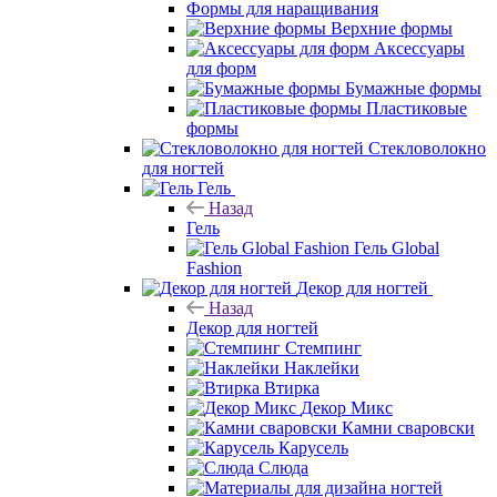
Формы для наращивания
Верхние формы
Аксессуары
для форм
Бумажные формы
Пластиковые
формы
Стекловолокно
для ногтей
Гель
Назад
Гель
Гель Global
Fashion
Декор для ногтей
Назад
Декор для ногтей
Стемпинг
Наклейки
Втирка
Декор Микс
Камни сваровски
Карусель
Слюда