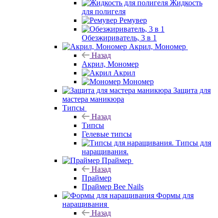
Жидкость
для полигеля
Ремувер
Обезжириватель, 3 в 1
Акрил, Мономер
Назад
Акрил, Мономер
Акрил
Мономер
Защита для
мастера маникюра
Типсы
Назад
Типсы
Гелевые типсы
Типсы для
наращивания.
Праймер
Назад
Праймер
Праймер Bee Nails
Формы для
наращивания
Назад