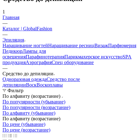
1
Главная
—
Каталог | GlobalFashion
—
Эпиляция
Наращивание ногтей
Наращивание ресниц
Визаж
Парфюмерия
Педикюр
Лампы для
освещения
Парафинотерапия
Парикмахерское искусство
SPA
продукция
Аэрография
Спец оборудование
—
Средство до депиляции
Одноразовая одежда
Средство после
депиляции
Воск
Воскоплавы
Фильтр
По алфавиту (возрастание)
По популярности (убывание)
По популярности (возрастание)
По алфавиту (убывание)
По алфавиту (возрастание)
По цене (убывание)
По цене (возрастание)