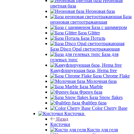
Неоновая
цветная база
Неоновая база
База
неоновая светоотражающая
База с шиммером
База Glitter
База Поталь
База Disco Opal светоотражающая
База для
гелевых типс
Камуфлирующая база, Hema free
База Chrome Flake
Молочная база
База Marble
Френч база
База Snow flakes
Файбер база
Color Cherry Base
Кисточки
Назад
Кисточки
Кисти для геля