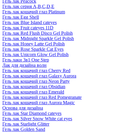
Гель лак Peacock
Гель лак серия A,B,C,D,E
Гель лак кошачий глаз Platinum
Гель лак Egg Shell
Гель лак Blue Island cateyes
Гель лак Fruit cateyes 11D
Гель лак Red Flush Disco Gel Polish
Гель лак Midnight Sparkle Gel Polish
Гель лак Honey Latte Gel Polish
Гель лак Rose Sparkle Cat Eyes
Гель лак Unicorn Glow Gel Polish
Гель лаки 3в1 One Step
Лак для дизайна волн
Гель лак кошачий глаз Cherry Red
Гель лак кошачий глаз Galaxy Aurora
Гель лак кошачий глаз Neon Party
Гель лак кошачий глаз Obsidian
Гель лак кошачий глаз Emerald
Гель лак кошачий глаз Red Pomegranate
Гель лак кошачий глаз Aurora Magic
Основа для дизайна
Гель лак Star Diamond cateyes
Гель лак Silver Snow White cat eyes
Гель лак Starlight Glitter
Гель лак Golden Sand