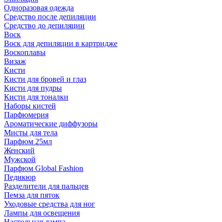
Одноразовая одежда
Средство после депиляции
Средство до депиляции
Воск
Воск для депиляции в картридже
Воскоплавы
Визаж
Кисти
Кисти для бровей и глаз
Кисти для пудры
Кисти для тоналки
Наборы кистей
Парфюмерия
Ароматические диффузоры
Мисты для тела
Парфюм 25мл
Женский
Мужской
Парфюм Global Fashion
Педикюр
Разделители для пальцев
Пемза для пяток
Уходовые средства для ног
Лампы для освещения
Настольная лампа