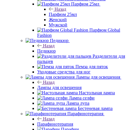
Парфюм 25мл
Назад
Парфюм 25мл
Женский
Мужской
Парфюм Global
Fashion
Педикюр
Назад
Педикюр
Разделители для
пальцев
Пемза для пяток
Уходовые средства для ног
Лампы для освещения
Назад
Лампы для освещения
Настольная лампа
Лампа селфи
Лампа лупа
Бестеневая лампа
Парафинотерапия
Назад
Парафинотерапия
Парафин