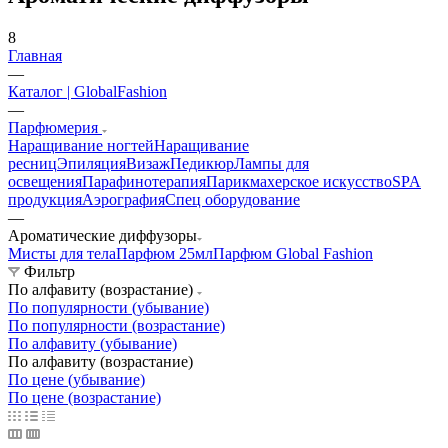
8
Главная
—
Каталог | GlobalFashion
—
Парфюмерия
Наращивание ногтей
Наращивание
ресниц
Эпиляция
Визаж
Педикюр
Лампы для
освещения
Парафинотерапия
Парикмахерское искусство
SPA
продукция
Аэрография
Спец оборудование
—
Ароматические диффузоры
Мисты для тела
Парфюм 25мл
Парфюм Global Fashion
Фильтр
По алфавиту (возрастание)
По популярности (убывание)
По популярности (возрастание)
По алфавиту (убывание)
По алфавиту (возрастание)
По цене (убывание)
По цене (возрастание)