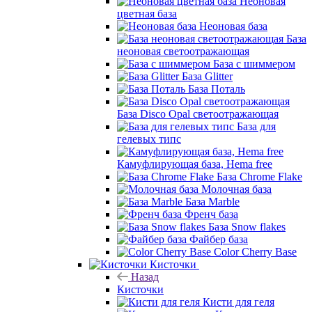
Неоновая
цветная база
Неоновая база
База
неоновая светоотражающая
База с шиммером
База Glitter
База Поталь
База Disco Opal светоотражающая
База для
гелевых типс
Камуфлирующая база, Hema free
База Chrome Flake
Молочная база
База Marble
Френч база
База Snow flakes
Файбер база
Color Cherry Base
Кисточки
Назад
Кисточки
Кисти для геля