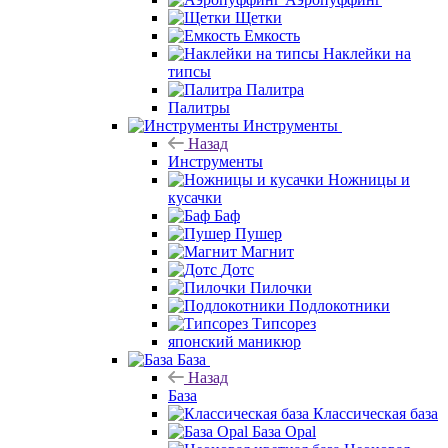
Щетки
Емкость
Наклейки на
типсы
Палитра
Палитры
Инструменты
Назад
Инструменты
Ножницы и
кусачки
Баф
Пушер
Магнит
Дотс
Пилочки
Подлокотники
Типсорез
японский маникюр
База
Назад
База
Классическая база
База Opal