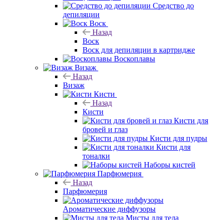
Средство до
депиляции
Воск
Назад
Воск
Воск для депиляции в картридже
Воскоплавы
Визаж
Назад
Визаж
Кисти
Назад
Кисти
Кисти для
бровей и глаз
Кисти для пудры
Кисти для
тоналки
Наборы кистей
Парфюмерия
Назад
Парфюмерия
Ароматические диффузоры
Мисты для тела