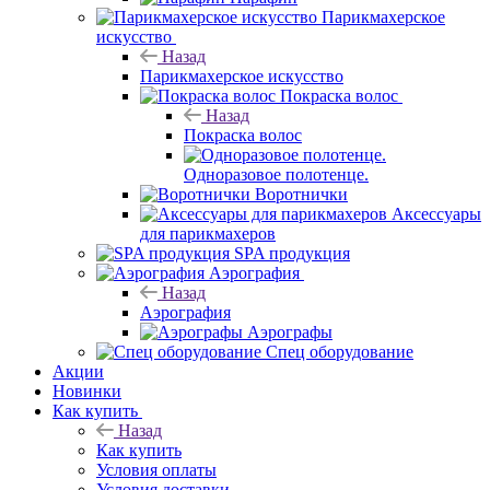
Парикмахерское
искусство
Назад
Парикмахерское искусство
Покраска волос
Назад
Покраска волос
Одноразовое полотенце.
Воротнички
Аксессуары
для парикмахеров
SPA продукция
Аэрография
Назад
Аэрография
Аэрографы
Спец оборудование
Акции
Новинки
Как купить
Назад
Как купить
Условия оплаты
Условия доставки