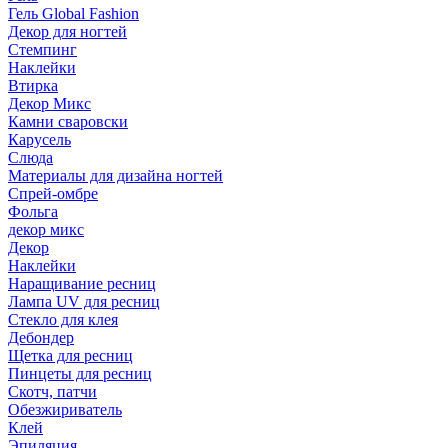
Гель Global Fashion
Декор для ногтей
Стемпинг
Наклейки
Втирка
Декор Микс
Камни сваровски
Карусель
Слюда
Материалы для дизайна ногтей
Спрей-омбре
Фольга
декор микс
Декор
Наклейки
Наращивание ресниц
Лампа UV для ресниц
Стекло для клея
Дебондер
Щетка для ресниц
Пинцеты для ресниц
Скотч, патчи
Обезжириватель
Клей
Эпиляция