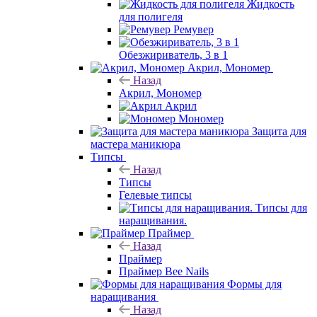
Жидкость
для полигеля
Ремувер
Обезжириватель, 3 в 1
Акрил, Мономер
Назад
Акрил, Мономер
Акрил
Мономер
Защита для
мастера маникюра
Типсы
Назад
Типсы
Гелевые типсы
Типсы для
наращивания.
Праймер
Назад
Праймер
Праймер Bee Nails
Формы для
наращивания
Назад