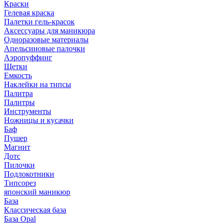
Краски
Гелевая краска
Палетки гель-красок
Аксессуары для маникюра
Одноразовые материалы
Апельсиновые палочки
Аэропуффинг
Щетки
Емкость
Наклейки на типсы
Палитра
Палитры
Инструменты
Ножницы и кусачки
Баф
Пушер
Магнит
Дотс
Пилочки
Подлокотники
Типсорез
японский маникюр
База
Классическая база
База Opal