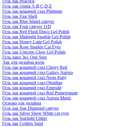
Гель лак Peacock
Гель лак серия A,B,C,D,E
Гель лак кошачий глаз Platinum
Гель лак Egg Shell
Гель лак Blue Island cateyes
Гель лак Fruit cateyes 11D
Гель лак Red Flush Disco Gel Polish
Гель лак Midnight Sparkle Gel Polish
Гель лак Honey Latte Gel Polish
Гель лак Rose Sparkle Cat Eyes
Гель лак Unicorn Glow Gel Polish
Гель лаки 3в1 One Step
Лак для дизайна волн
Гель лак кошачий глаз Cherry Red
Гель лак кошачий глаз Galaxy Aurora
Гель лак кошачий глаз Neon Party
Гель лак кошачий глаз Obsidian
Гель лак кошачий глаз Emerald
Гель лак кошачий глаз Red Pomegranate
Гель лак кошачий глаз Aurora Magic
Основа для дизайна
Гель лак Star Diamond cateyes
Гель лак Silver Snow White cat eyes
Гель лак Starlight Glitter
Гель лак Golden Sand