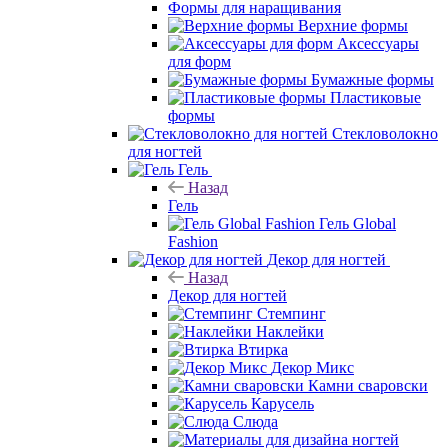
Формы для наращивания
Верхние формы
Аксессуары
для форм
Бумажные формы
Пластиковые
формы
Стекловолокно
для ногтей
Гель
Назад
Гель
Гель Global
Fashion
Декор для ногтей
Назад
Декор для ногтей
Стемпинг
Наклейки
Втирка
Декор Микс
Камни сваровски
Карусель
Слюда