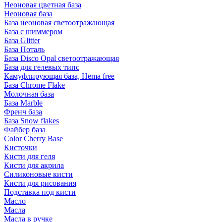
Неоновая цветная база
Неоновая база
База неоновая светоотражающая
База с шиммером
База Glitter
База Поталь
База Disco Opal светоотражающая
База для гелевых типс
Камуфлирующая база, Hema free
База Chrome Flake
Молочная база
База Marble
Френч база
База Snow flakes
Файбер база
Color Cherry Base
Кисточки
Кисти для геля
Кисти для акрила
Силиконовые кисти
Кисти для рисования
Подставка под кисти
Масло
Масла
Масла в ручке