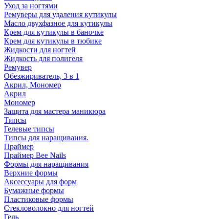
Уход за ногтями
Ремуверы для удаления кутикулы
Масло двухфазное для кутикулы
Крем для кутикулы в баночке
Крем для кутикулы в тюбике
Жидкости для ногтей
Жидкость для полигеля
Ремувер
Обезжириватель, 3 в 1
Акрил, Мономер
Акрил
Мономер
Защита для мастера маникюра
Типсы
Гелевые типсы
Типсы для наращивания.
Праймер
Праймер Bee Nails
Формы для наращивания
Верхние формы
Аксессуары для форм
Бумажные формы
Пластиковые формы
Стекловолокно для ногтей
Гель