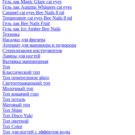
Гель лак Magic Glaze cat eyes
Гель лак Autumn Whispers cat eyes
Caramel cat eyes Bee Nails 8 ml
Temperature cat eyes Bee Nails 8 ml
Гель лак Bee Nails Fruit
Гель лак Ice Amber Bee Nails
Техника
Насадки для фрезера
Аппарат для маникюра и педикюра
Стерилизация инструментов
Лампы для ногтей
Вытяжка маникюрная
Топ
Классический топ
Топ перепелиное яйцо
Светоотражающий топ
Молочный топ
Топ кошачий глаз
Топ поталь
Матовый топ
Топ Shine
Топ Disco Yuki
Топ цветной
Топ Color
Топ для ногтей с эффектом воды