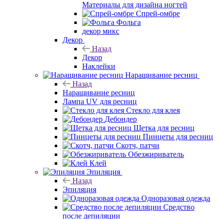
Материалы для дизайна ногтей
Спрей-омбре
Фольга
декор микс
Декор
Назад
Декор
Наклейки
Наращивание ресниц
Назад
Наращивание ресниц
Лампа UV для ресниц
Стекло для клея
Дебондер
Щетка для ресниц
Пинцеты для ресниц
Скотч, патчи
Обезжириватель
Клей
Эпиляция
Назад
Эпиляция
Одноразовая одежда
Средство
после депиляции