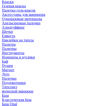
Краски
Гелевая краска
Палетки гель-красок
Аксессуары для маникюра
Одноразовые материалы
Апельсиновые палочки
Аэропуффинг
Щетки
Емкость
Наклейки на типсы
Палитра
Палитры
Инструменты
Ножницы и кусачки
Баф
Пушер
Магнит
Дотс
Пилочки
Подлокотники
Типсорез
японский маникюр
База
Классическая база
База Opal