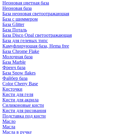
Неоновая цветная база
Неоновая база
База неоновая светоотражающая
База с шиммером
База Glitter
База Поталь
База Disco Opal светоотражающая
База для гелевых типс
Камуфлирующая база, Hema free
База Chrome Flake
Молочная база
База Marble
Френч база
База Snow flakes
Файбер база
Color Cherry Base
Кисточки
Кисти для геля
Кисти для акрила
Силиконовые кисти
Кисти для рисования
Подставка под кисти
Масло
Масла
Масла в ручке