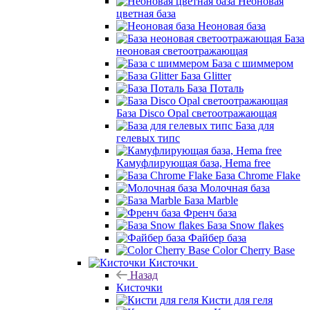
Неоновая
цветная база
Неоновая база
База
неоновая светоотражающая
База с шиммером
База Glitter
База Поталь
База Disco Opal светоотражающая
База для
гелевых типс
Камуфлирующая база, Hema free
База Chrome Flake
Молочная база
База Marble
Френч база
База Snow flakes
Файбер база
Color Cherry Base
Кисточки
Назад
Кисточки
Кисти для геля