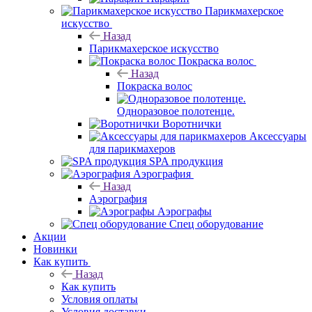
Парикмахерское
искусство
Назад
Парикмахерское искусство
Покраска волос
Назад
Покраска волос
Одноразовое полотенце.
Воротнички
Аксессуары
для парикмахеров
SPA продукция
Аэрография
Назад
Аэрография
Аэрографы
Спец оборудование
Акции
Новинки
Как купить
Назад
Как купить
Условия оплаты
Условия доставки