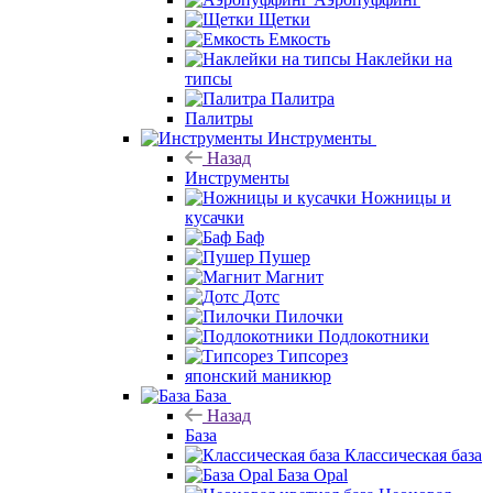
Щетки
Емкость
Наклейки на
типсы
Палитра
Палитры
Инструменты
Назад
Инструменты
Ножницы и
кусачки
Баф
Пушер
Магнит
Дотс
Пилочки
Подлокотники
Типсорез
японский маникюр
База
Назад
База
Классическая база
База Opal