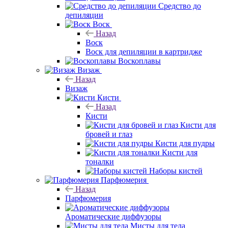
Средство до
депиляции
Воск
Назад
Воск
Воск для депиляции в картридже
Воскоплавы
Визаж
Назад
Визаж
Кисти
Назад
Кисти
Кисти для
бровей и глаз
Кисти для пудры
Кисти для
тоналки
Наборы кистей
Парфюмерия
Назад
Парфюмерия
Ароматические диффузоры
Мисты для тела