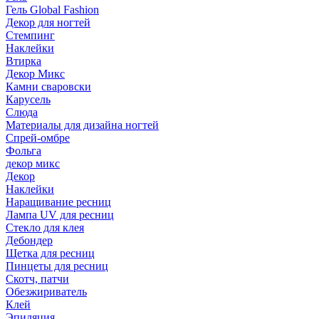
Гель Global Fashion
Декор для ногтей
Стемпинг
Наклейки
Втирка
Декор Микс
Камни сваровски
Карусель
Слюда
Материалы для дизайна ногтей
Спрей-омбре
Фольга
декор микс
Декор
Наклейки
Наращивание ресниц
Лампа UV для ресниц
Стекло для клея
Дебондер
Щетка для ресниц
Пинцеты для ресниц
Скотч, патчи
Обезжириватель
Клей
Эпиляция