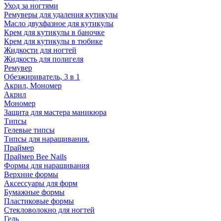
Уход за ногтями
Ремуверы для удаления кутикулы
Масло двухфазное для кутикулы
Крем для кутикулы в баночке
Крем для кутикулы в тюбике
Жидкости для ногтей
Жидкость для полигеля
Ремувер
Обезжириватель, 3 в 1
Акрил, Мономер
Акрил
Мономер
Защита для мастера маникюра
Типсы
Гелевые типсы
Типсы для наращивания.
Праймер
Праймер Bee Nails
Формы для наращивания
Верхние формы
Аксессуары для форм
Бумажные формы
Пластиковые формы
Стекловолокно для ногтей
Гель