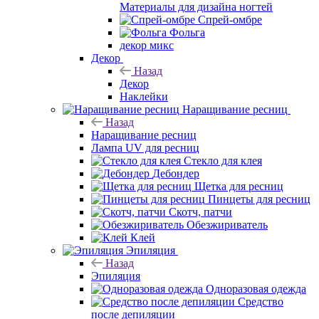
Материалы для дизайна ногтей
Спрей-омбре
Фольга
декор микс
Декор
Назад
Декор
Наклейки
Наращивание ресниц
Назад
Наращивание ресниц
Лампа UV для ресниц
Стекло для клея
Дебондер
Щетка для ресниц
Пинцеты для ресниц
Скотч, патчи
Обезжириватель
Клей
Эпиляция
Назад
Эпиляция
Одноразовая одежда
Средство
после депиляции