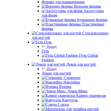
Формы для наращивания
Верхние формы
Аксессуары
для форм
Бумажные формы
Пластиковые
формы
Стекловолокно
для ногтей
Гель
Назад
Гель
Гель Global
Fashion
Декор для ногтей
Назад
Декор для ногтей
Стемпинг
Наклейки
Втирка
Декор Микс
Камни сваровски
Карусель
Слюда