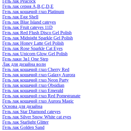
Гель лак Peacock
Гель лак серия A,B,C,D,E
Гель лак кошачий глаз Platinum
Гель лак Egg Shell
Гель лак Blue Island cateyes
Гель лак Fruit cateyes 11D
Гель лак Red Flush Disco Gel Polish
Гель лак Midnight Sparkle Gel Polish
Гель лак Honey Latte Gel Polish
Гель лак Rose Sparkle Cat Eyes
Гель лак Unicorn Glow Gel Polish
Гель лаки 3в1 One Step
Лак для дизайна волн
Гель лак кошачий глаз Cherry Red
Гель лак кошачий глаз Galaxy Aurora
Гель лак кошачий глаз Neon Party
Гель лак кошачий глаз Obsidian
Гель лак кошачий глаз Emerald
Гель лак кошачий глаз Red Pomegranate
Гель лак кошачий глаз Aurora Magic
Основа для дизайна
Гель лак Star Diamond cateyes
Гель лак Silver Snow White cat eyes
Гель лак Starlight Glitter
Гель лак Golden Sand