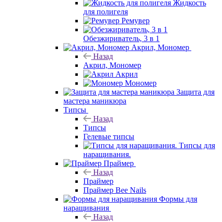
Жидкость
для полигеля
Ремувер
Обезжириватель, 3 в 1
Акрил, Мономер
Назад
Акрил, Мономер
Акрил
Мономер
Защита для
мастера маникюра
Типсы
Назад
Типсы
Гелевые типсы
Типсы для
наращивания.
Праймер
Назад
Праймер
Праймер Bee Nails
Формы для
наращивания
Назад