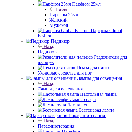
Парфюм 25мл
Назад
Парфюм 25мл
Женский
Мужской
Парфюм Global
Fashion
Педикюр
Назад
Педикюр
Разделители для
пальцев
Пемза для пяток
Уходовые средства для ног
Лампы для освещения
Назад
Лампы для освещения
Настольная лампа
Лампа селфи
Лампа лупа
Бестеневая лампа
Парафинотерапия
Назад
Парафинотерапия
Парафин