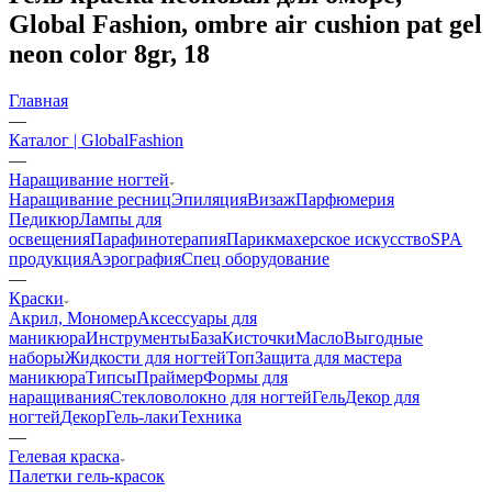
Global Fashion, ombre air cushion pat gel
neon color 8gr, 18
Главная
—
Каталог | GlobalFashion
—
Наращивание ногтей
Наращивание ресниц
Эпиляция
Визаж
Парфюмерия
Педикюр
Лампы для
освещения
Парафинотерапия
Парикмахерское искусство
SPA
продукция
Аэрография
Спец оборудование
—
Краски
Акрил, Мономер
Аксессуары для
маникюра
Инструменты
База
Кисточки
Масло
Выгодные
наборы
Жидкости для ногтей
Топ
Защита для мастера
маникюра
Типсы
Праймер
Формы для
наращивания
Стекловолокно для ногтей
Гель
Декор для
ногтей
Декор
Гель-лаки
Техника
—
Гелевая краска
Палетки гель-красок