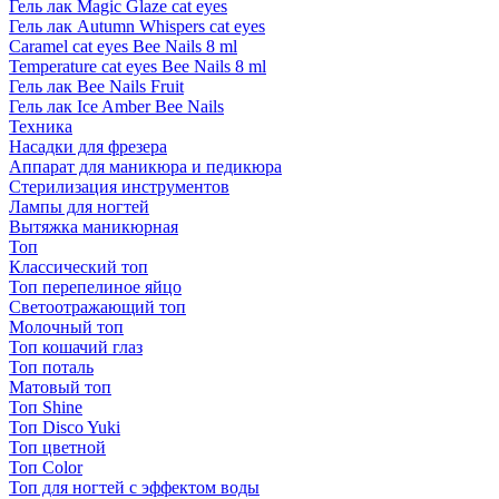
Гель лак Magic Glaze cat eyes
Гель лак Autumn Whispers cat eyes
Caramel cat eyes Bee Nails 8 ml
Temperature cat eyes Bee Nails 8 ml
Гель лак Bee Nails Fruit
Гель лак Ice Amber Bee Nails
Техника
Насадки для фрезера
Аппарат для маникюра и педикюра
Стерилизация инструментов
Лампы для ногтей
Вытяжка маникюрная
Топ
Классический топ
Топ перепелиное яйцо
Светоотражающий топ
Молочный топ
Топ кошачий глаз
Топ поталь
Матовый топ
Топ Shine
Топ Disco Yuki
Топ цветной
Топ Color
Топ для ногтей с эффектом воды