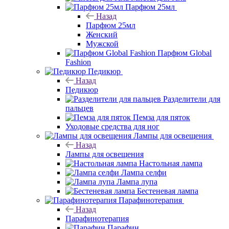
Парфюм 25мл
Назад
Парфюм 25мл
Женский
Мужской
Парфюм Global
Fashion
Педикюр
Назад
Педикюр
Разделители для
пальцев
Пемза для пяток
Уходовые средства для ног
Лампы для освещения
Назад
Лампы для освещения
Настольная лампа
Лампа селфи
Лампа лупа
Бестеневая лампа
Парафинотерапия
Назад
Парафинотерапия
Парафин