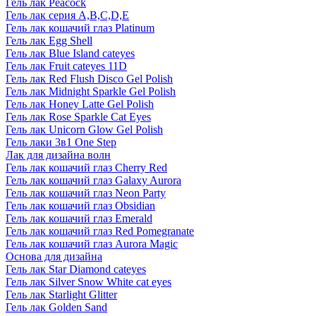
Гель лак Peacock
Гель лак серия A,B,C,D,E
Гель лак кошачий глаз Platinum
Гель лак Egg Shell
Гель лак Blue Island cateyes
Гель лак Fruit cateyes 11D
Гель лак Red Flush Disco Gel Polish
Гель лак Midnight Sparkle Gel Polish
Гель лак Honey Latte Gel Polish
Гель лак Rose Sparkle Cat Eyes
Гель лак Unicorn Glow Gel Polish
Гель лаки 3в1 One Step
Лак для дизайна волн
Гель лак кошачий глаз Cherry Red
Гель лак кошачий глаз Galaxy Aurora
Гель лак кошачий глаз Neon Party
Гель лак кошачий глаз Obsidian
Гель лак кошачий глаз Emerald
Гель лак кошачий глаз Red Pomegranate
Гель лак кошачий глаз Aurora Magic
Основа для дизайна
Гель лак Star Diamond cateyes
Гель лак Silver Snow White cat eyes
Гель лак Starlight Glitter
Гель лак Golden Sand