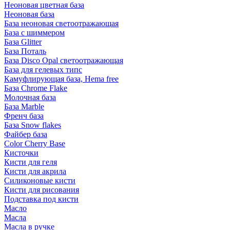
Неоновая цветная база
Неоновая база
База неоновая светоотражающая
База с шиммером
База Glitter
База Поталь
База Disco Opal светоотражающая
База для гелевых типс
Камуфлирующая база, Hema free
База Chrome Flake
Молочная база
База Marble
Френч база
База Snow flakes
Файбер база
Color Cherry Base
Кисточки
Кисти для геля
Кисти для акрила
Силиконовые кисти
Кисти для рисования
Подставка под кисти
Масло
Масла
Масла в ручке