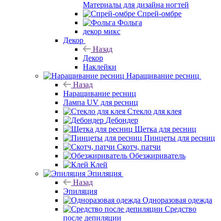
Материалы для дизайна ногтей
Спрей-омбре
Фольга
декор микс
Декор
Назад
Декор
Наклейки
Наращивание ресниц
Назад
Наращивание ресниц
Лампа UV для ресниц
Стекло для клея
Дебондер
Щетка для ресниц
Пинцеты для ресниц
Скотч, патчи
Обезжириватель
Клей
Эпиляция
Назад
Эпиляция
Одноразовая одежда
Средство
после депиляции