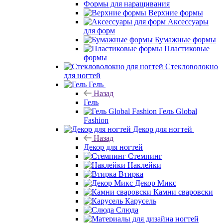
Формы для наращивания
Верхние формы
Аксессуары
для форм
Бумажные формы
Пластиковые
формы
Стекловолокно
для ногтей
Гель
Назад
Гель
Гель Global
Fashion
Декор для ногтей
Назад
Декор для ногтей
Стемпинг
Наклейки
Втирка
Декор Микс
Камни сваровски
Карусель
Слюда