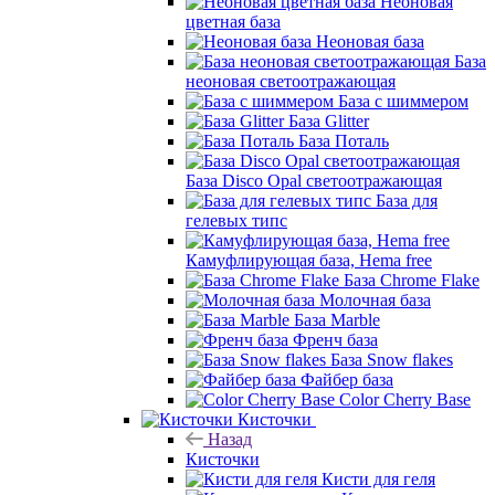
Неоновая
цветная база
Неоновая база
База
неоновая светоотражающая
База с шиммером
База Glitter
База Поталь
База Disco Opal светоотражающая
База для
гелевых типс
Камуфлирующая база, Hema free
База Chrome Flake
Молочная база
База Marble
Френч база
База Snow flakes
Файбер база
Color Cherry Base
Кисточки
Назад
Кисточки
Кисти для геля