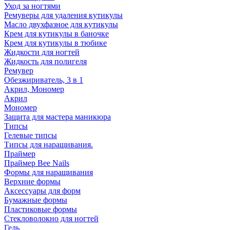
Уход за ногтями
Ремуверы для удаления кутикулы
Масло двухфазное для кутикулы
Крем для кутикулы в баночке
Крем для кутикулы в тюбике
Жидкости для ногтей
Жидкость для полигеля
Ремувер
Обезжириватель, 3 в 1
Акрил, Мономер
Акрил
Мономер
Защита для мастера маникюра
Типсы
Гелевые типсы
Типсы для наращивания.
Праймер
Праймер Bee Nails
Формы для наращивания
Верхние формы
Аксессуары для форм
Бумажные формы
Пластиковые формы
Стекловолокно для ногтей
Гель