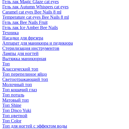
Гель лак Magic Glaze cat eyes
Гель лак Autumn Whispers cat eyes
Caramel cat eyes Bee Nails 8 ml
Temperature cat eyes Bee Nails 8 ml
Гель лак Bee Nails Fruit
Гель лак Ice Amber Bee Nails
Техника
Насадки для фрезера
Аппарат для маникюра и педикюра
Стерилизация инструментов
Лампы для ногтей
Вытяжка маникюрная
Топ
Классический топ
Топ перепелиное яйцо
Светоотражающий топ
Молочный топ
Топ кошачий глаз
Топ поталь
Матовый топ
Топ Shine
Топ Disco Yuki
Топ цветной
Топ Color
Топ для ногтей с эффектом воды