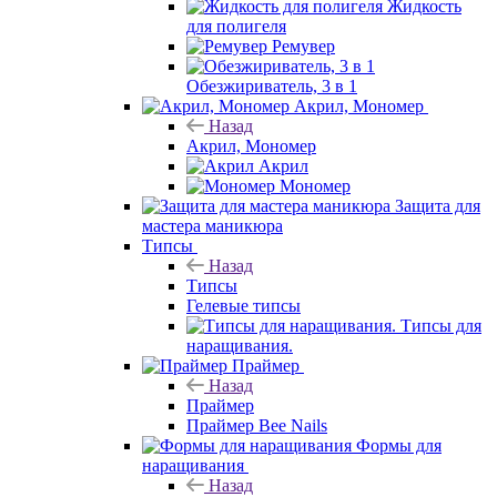
Жидкость
для полигеля
Ремувер
Обезжириватель, 3 в 1
Акрил, Мономер
Назад
Акрил, Мономер
Акрил
Мономер
Защита для
мастера маникюра
Типсы
Назад
Типсы
Гелевые типсы
Типсы для
наращивания.
Праймер
Назад
Праймер
Праймер Bee Nails
Формы для
наращивания
Назад