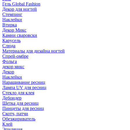
Гель Global Fashion
Декор для ногтей
Стемпинг
Наклейки
Втирка
Декор Микс
Камни сваровски
Карусель
Слюда
Материалы для дизайна ногтей
Спрей-омбре
Фольга
декор микс
Декор
Наклейки
Наращивание ресниц
Лампа UV для ресниц
Стекло для клея
Дебондер
Щетка для ресниц
Пинцеты для ресниц
Скотч, патчи
Обезжириватель
Клей
Эпиляция