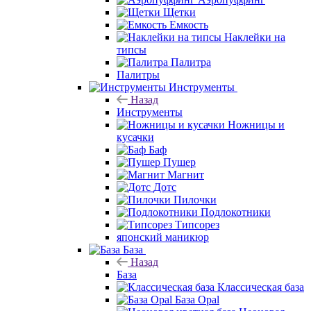
Щетки
Емкость
Наклейки на
типсы
Палитра
Палитры
Инструменты
Назад
Инструменты
Ножницы и
кусачки
Баф
Пушер
Магнит
Дотс
Пилочки
Подлокотники
Типсорез
японский маникюр
База
Назад
База
Классическая база
База Opal