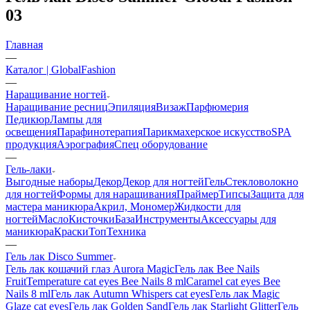
03
Главная
—
Каталог | GlobalFashion
—
Наращивание ногтей
Наращивание ресниц
Эпиляция
Визаж
Парфюмерия
Педикюр
Лампы для
освещения
Парафинотерапия
Парикмахерское искусство
SPA
продукция
Аэрография
Спец оборудование
—
Гель-лаки
Выгодные наборы
Декор
Декор для ногтей
Гель
Стекловолокно
для ногтей
Формы для наращивания
Праймер
Типсы
Защита для
мастера маникюра
Акрил, Мономер
Жидкости для
ногтей
Масло
Кисточки
База
Инструменты
Аксессуары для
маникюра
Краски
Топ
Техника
—
Гель лак Disco Summer
Гель лак кошачий глаз Aurora Magic
Гель лак Bee Nails
Fruit
Temperature cat eyes Bee Nails 8 ml
Caramel cat eyes Bee
Nails 8 ml
Гель лак Autumn Whispers cat eyes
Гель лак Magic
Glaze cat eyes
Гель лак Golden Sand
Гель лак Starlight Glitter
Гель