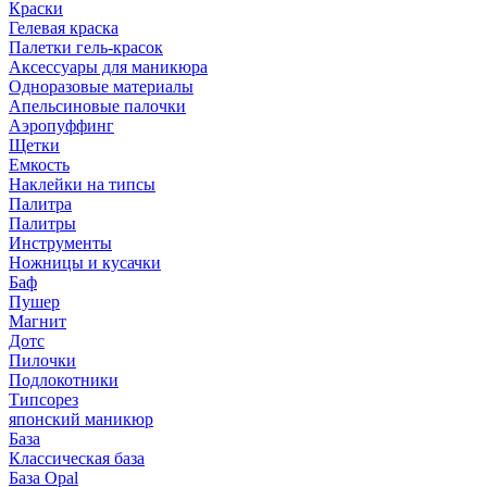
Краски
Гелевая краска
Палетки гель-красок
Аксессуары для маникюра
Одноразовые материалы
Апельсиновые палочки
Аэропуффинг
Щетки
Емкость
Наклейки на типсы
Палитра
Палитры
Инструменты
Ножницы и кусачки
Баф
Пушер
Магнит
Дотс
Пилочки
Подлокотники
Типсорез
японский маникюр
База
Классическая база
База Opal