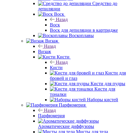
Средство до
депиляции
Воск
Назад
Воск
Воск для депиляции в картридже
Воскоплавы
Визаж
Назад
Визаж
Кисти
Назад
Кисти
Кисти для
бровей и глаз
Кисти для пудры
Кисти для
тоналки
Наборы кистей
Парфюмерия
Назад
Парфюмерия
Ароматические диффузоры
Мисты для тела