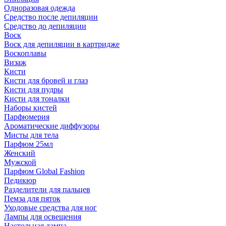
Одноразовая одежда
Средство после депиляции
Средство до депиляции
Воск
Воск для депиляции в картридже
Воскоплавы
Визаж
Кисти
Кисти для бровей и глаз
Кисти для пудры
Кисти для тоналки
Наборы кистей
Парфюмерия
Ароматические диффузоры
Мисты для тела
Парфюм 25мл
Женский
Мужской
Парфюм Global Fashion
Педикюр
Разделители для пальцев
Пемза для пяток
Уходовые средства для ног
Лампы для освещения
Настольная лампа