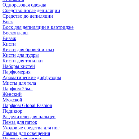
Одноразовая одежда
Средство после депиляции
Средство до депиляции
Воск
Воск для депиляции в картридже
Воскоплавы
Визаж
Кисти
Кисти для бровей и глаз
Кисти для пудры
Кисти для тоналки
Наборы кистей
Парфюмерия
Ароматические диффузоры
Мисты для тела
Парфюм 25мл
Женский
Мужской
Парфюм Global Fashion
Педикюр
Разделители для пальцев
Пемза для пяток
Уходовые средства для ног
Лампы для освещения
Настольная лампа