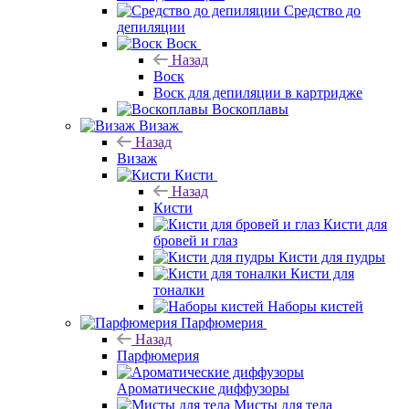
Средство до
депиляции
Воск
Назад
Воск
Воск для депиляции в картридже
Воскоплавы
Визаж
Назад
Визаж
Кисти
Назад
Кисти
Кисти для
бровей и глаз
Кисти для пудры
Кисти для
тоналки
Наборы кистей
Парфюмерия
Назад
Парфюмерия
Ароматические диффузоры
Мисты для тела