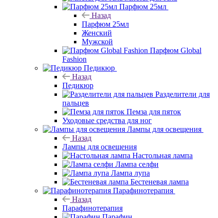
Парфюм 25мл
Назад
Парфюм 25мл
Женский
Мужской
Парфюм Global
Fashion
Педикюр
Назад
Педикюр
Разделители для
пальцев
Пемза для пяток
Уходовые средства для ног
Лампы для освещения
Назад
Лампы для освещения
Настольная лампа
Лампа селфи
Лампа лупа
Бестеневая лампа
Парафинотерапия
Назад
Парафинотерапия
Парафин