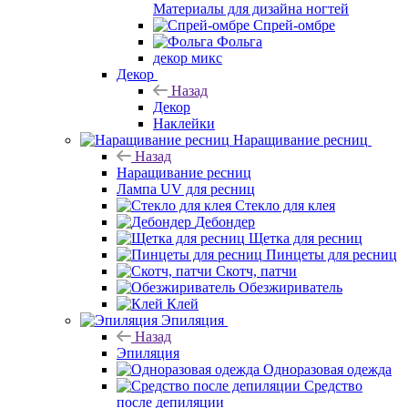
Материалы для дизайна ногтей
Спрей-омбре
Фольга
декор микс
Декор
Назад
Декор
Наклейки
Наращивание ресниц
Назад
Наращивание ресниц
Лампа UV для ресниц
Стекло для клея
Дебондер
Щетка для ресниц
Пинцеты для ресниц
Скотч, патчи
Обезжириватель
Клей
Эпиляция
Назад
Эпиляция
Одноразовая одежда
Средство
после депиляции