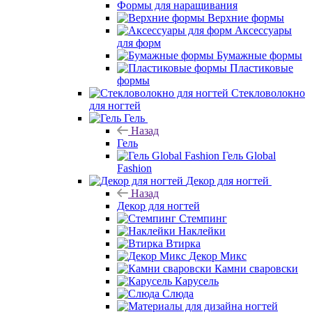
Формы для наращивания
Верхние формы
Аксессуары
для форм
Бумажные формы
Пластиковые
формы
Стекловолокно
для ногтей
Гель
Назад
Гель
Гель Global
Fashion
Декор для ногтей
Назад
Декор для ногтей
Стемпинг
Наклейки
Втирка
Декор Микс
Камни сваровски
Карусель
Слюда