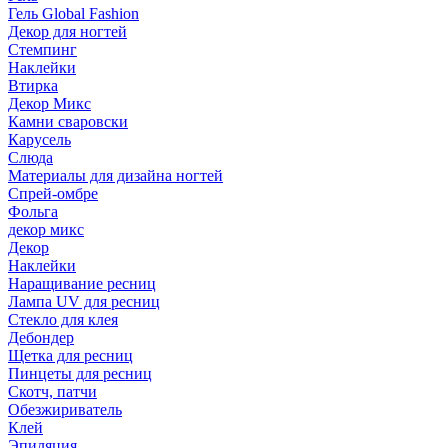
Гель Global Fashion
Декор для ногтей
Стемпинг
Наклейки
Втирка
Декор Микс
Камни сваровски
Карусель
Слюда
Материалы для дизайна ногтей
Спрей-омбре
Фольга
декор микс
Декор
Наклейки
Наращивание ресниц
Лампа UV для ресниц
Стекло для клея
Дебондер
Щетка для ресниц
Пинцеты для ресниц
Скотч, патчи
Обезжириватель
Клей
Эпиляция