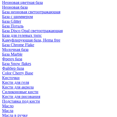
Неоновая цветная база
Неоновая база
База неоновая светоотражающая
База с шиммером
База Glitter
База Поталь
База Disco Opal светоотражающая
База для гелевых типс
Камуфлирующая база, Hema free
База Chrome Flake
Молочная база
База Marble
Френч база
База Snow flakes
Файбер база
Color Cherry Base
Кисточки
Кисти для геля
Кисти для акрила
Силиконовые кисти
Кисти для рисования
Подставка под кисти
Масло
Масла
Масла в ручке