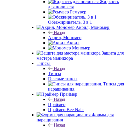
Жидкость
для полигеля
Ремувер
Обезжириватель, 3 в 1
Акрил, Мономер
Назад
Акрил, Мономер
Акрил
Мономер
Защита для
мастера маникюра
Типсы
Назад
Типсы
Гелевые типсы
Типсы для
наращивания.
Праймер
Назад
Праймер
Праймер Bee Nails
Формы для
наращивания
Назад