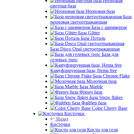
Неоновая
цветная база
Неоновая база
База
неоновая светоотражающая
База с шиммером
База Glitter
База Поталь
База Disco Opal светоотражающая
База для
гелевых типс
Камуфлирующая база, Hema free
База Chrome Flake
Молочная база
База Marble
Френч база
База Snow flakes
Файбер база
Color Cherry Base
Кисточки
Назад
Кисточки
Кисти для геля