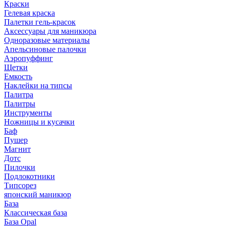
Краски
Гелевая краска
Палетки гель-красок
Аксессуары для маникюра
Одноразовые материалы
Апельсиновые палочки
Аэропуффинг
Щетки
Емкость
Наклейки на типсы
Палитра
Палитры
Инструменты
Ножницы и кусачки
Баф
Пушер
Магнит
Дотс
Пилочки
Подлокотники
Типсорез
японский маникюр
База
Классическая база
База Opal