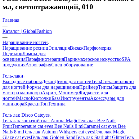
мл, светоотражающий, 010
Главная
—
Каталог | GlobalFashion
—
Наращивание ногтей
Наращивание ресниц
Эпиляция
Визаж
Парфюмерия
Педикюр
Лампы для
освещения
Парафинотерапия
Парикмахерское искусство
SPA
продукция
Аэрография
Спец оборудование
—
Гель-лаки
Выгодные наборы
Декор
Декор для ногтей
Гель
Стекловолокно
для ногтей
Формы для наращивания
Праймер
Типсы
Защита для
мастера маникюра
Акрил, Мономер
Жидкости для
ногтей
Масло
Кисточки
База
Инструменты
Аксессуары для
маникюра
Краски
Топ
Техника
—
Гель лак Disco Cateyes
Гель лак кошачий глаз Aurora Magic
Гель лак Bee Nails
Fruit
Temperature cat eyes Bee Nails 8 ml
Caramel cat eyes Bee
Nails 8 ml
Гель лак Autumn Whispers cat eyes
Гель лак Magic
Glaze cat eyes
Гель лак Golden Sand
Гель лак Starlight Glitter
Гель