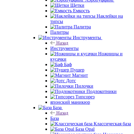
Щетки
Емкость
Наклейки на
типсы
Палитра
Палитры
Инструменты
Назад
Инструменты
Ножницы и
кусачки
Баф
Пушер
Магнит
Дотс
Пилочки
Подлокотники
Типсорез
японский маникюр
База
Назад
База
Классическая база
База Opal