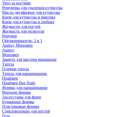
Уход за ногтями
Ремуверы для удаления кутикулы
Масло двухфазное для кутикулы
Крем для кутикулы в баночке
Крем для кутикулы в тюбике
Жидкости для ногтей
Жидкость для полигеля
Ремувер
Обезжириватель, 3 в 1
Акрил, Мономер
Акрил
Мономер
Защита для мастера маникюра
Типсы
Гелевые типсы
Типсы для наращивания.
Праймер
Праймер Bee Nails
Формы для наращивания
Верхние формы
Аксессуары для форм
Бумажные формы
Пластиковые формы
Стекловолокно для ногтей
Гель