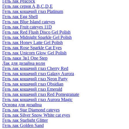
Гель лак Peacock
Гель лак серия A,B,C,D,E
Гель лак кошачий глаз Platinum
Гель лак Egg Shell
Гель лак Blue Island cateyes
Гель лак Fruit cateyes 11D
Гель лак Red Flush Disco Gel Polish
Гель лак Midnight Sparkle Gel Polish
Гель лак Honey Latte Gel Polish
Гель лак Rose Sparkle Cat Eyes
Гель лак Unicorn Glow Gel Polish
Гель лаки 3в1 One Step
Лак для дизайна волн
Гель лак кошачий глаз Cherry Red
Гель лак кошачий глаз Galaxy Aurora
Гель лак кошачий глаз Neon Party
Гель лак кошачий глаз Obsidian
Гель лак кошачий глаз Emerald
Гель лак кошачий глаз Red Pomegranate
Гель лак кошачий глаз Aurora Magic
Основа для дизайна
Гель лак Star Diamond cateyes
Гель лак Silver Snow White cat eyes
Гель лак Starlight Glitter
Гель лак Golden Sand