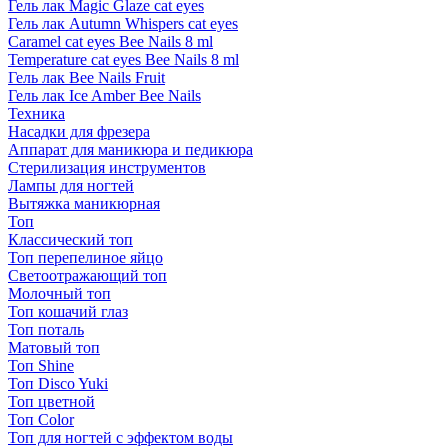
Гель лак Magic Glaze cat eyes
Гель лак Autumn Whispers cat eyes
Caramel cat eyes Bee Nails 8 ml
Temperature cat eyes Bee Nails 8 ml
Гель лак Bee Nails Fruit
Гель лак Ice Amber Bee Nails
Техника
Насадки для фрезера
Аппарат для маникюра и педикюра
Стерилизация инструментов
Лампы для ногтей
Вытяжка маникюрная
Топ
Классический топ
Топ перепелиное яйцо
Светоотражающий топ
Молочный топ
Топ кошачий глаз
Топ поталь
Матовый топ
Топ Shine
Топ Disco Yuki
Топ цветной
Топ Color
Топ для ногтей с эффектом воды