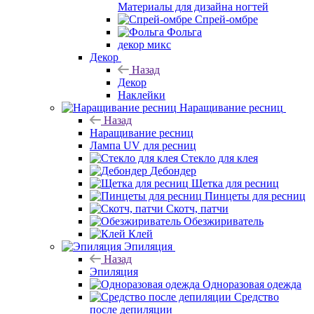
Материалы для дизайна ногтей
Спрей-омбре
Фольга
декор микс
Декор
Назад
Декор
Наклейки
Наращивание ресниц
Назад
Наращивание ресниц
Лампа UV для ресниц
Стекло для клея
Дебондер
Щетка для ресниц
Пинцеты для ресниц
Скотч, патчи
Обезжириватель
Клей
Эпиляция
Назад
Эпиляция
Одноразовая одежда
Средство
после депиляции