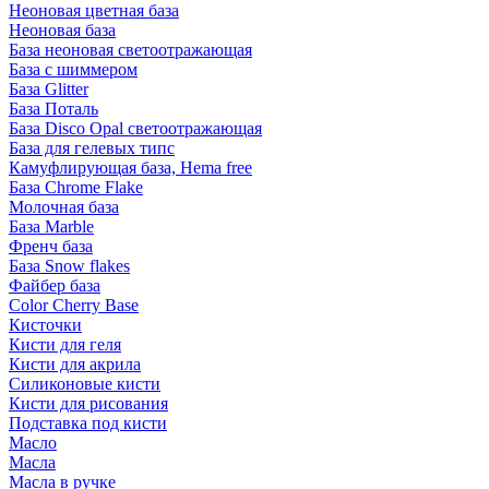
Неоновая цветная база
Неоновая база
База неоновая светоотражающая
База с шиммером
База Glitter
База Поталь
База Disco Opal светоотражающая
База для гелевых типс
Камуфлирующая база, Hema free
База Chrome Flake
Молочная база
База Marble
Френч база
База Snow flakes
Файбер база
Color Cherry Base
Кисточки
Кисти для геля
Кисти для акрила
Силиконовые кисти
Кисти для рисования
Подставка под кисти
Масло
Масла
Масла в ручке