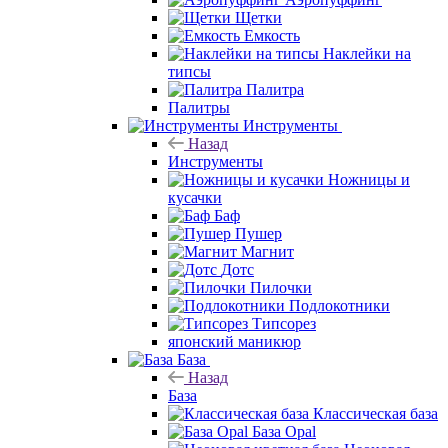
Щетки
Емкость
Наклейки на
типсы
Палитра
Палитры
Инструменты
Назад
Инструменты
Ножницы и
кусачки
Баф
Пушер
Магнит
Дотс
Пилочки
Подлокотники
Типсорез
японский маникюр
База
Назад
База
Классическая база
База Opal