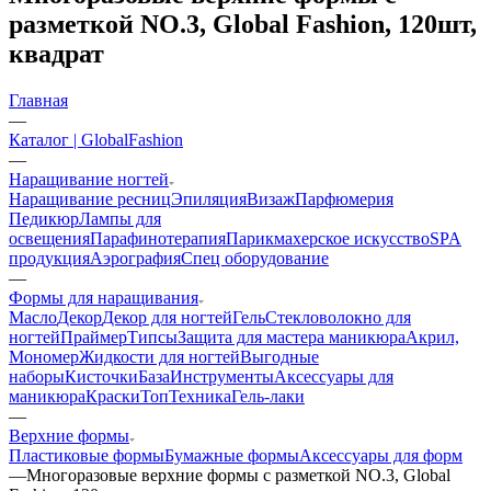
разметкой NO.3, Global Fashion, 120шт,
квадрат
Главная
—
Каталог | GlobalFashion
—
Наращивание ногтей
Наращивание ресниц
Эпиляция
Визаж
Парфюмерия
Педикюр
Лампы для
освещения
Парафинотерапия
Парикмахерское искусство
SPA
продукция
Аэрография
Спец оборудование
—
Формы для наращивания
Масло
Декор
Декор для ногтей
Гель
Стекловолокно для
ногтей
Праймер
Типсы
Защита для мастера маникюра
Акрил,
Мономер
Жидкости для ногтей
Выгодные
наборы
Кисточки
База
Инструменты
Аксессуары для
маникюра
Краски
Топ
Техника
Гель-лаки
—
Верхние формы
Пластиковые формы
Бумажные формы
Аксессуары для форм
—
Многоразовые верхние формы с разметкой NO.3, Global