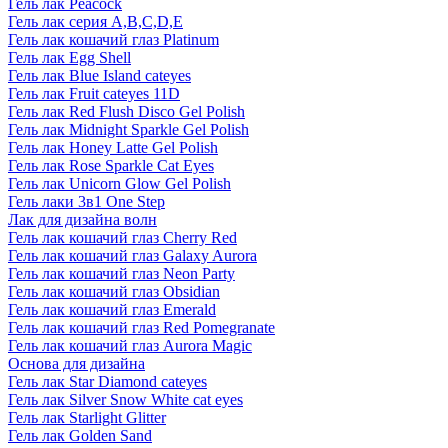
Гель лак Peacock
Гель лак серия A,B,C,D,E
Гель лак кошачий глаз Platinum
Гель лак Egg Shell
Гель лак Blue Island cateyes
Гель лак Fruit cateyes 11D
Гель лак Red Flush Disco Gel Polish
Гель лак Midnight Sparkle Gel Polish
Гель лак Honey Latte Gel Polish
Гель лак Rose Sparkle Cat Eyes
Гель лак Unicorn Glow Gel Polish
Гель лаки 3в1 One Step
Лак для дизайна волн
Гель лак кошачий глаз Cherry Red
Гель лак кошачий глаз Galaxy Aurora
Гель лак кошачий глаз Neon Party
Гель лак кошачий глаз Obsidian
Гель лак кошачий глаз Emerald
Гель лак кошачий глаз Red Pomegranate
Гель лак кошачий глаз Aurora Magic
Основа для дизайна
Гель лак Star Diamond cateyes
Гель лак Silver Snow White cat eyes
Гель лак Starlight Glitter
Гель лак Golden Sand