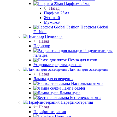
Парфюм 25мл
Назад
Парфюм 25мл
Женский
Мужской
Парфюм Global
Fashion
Педикюр
Назад
Педикюр
Разделители для
пальцев
Пемза для пяток
Уходовые средства для ног
Лампы для освещения
Назад
Лампы для освещения
Настольная лампа
Лампа селфи
Лампа лупа
Бестеневая лампа
Парафинотерапия
Назад
Парафинотерапия
Парафин