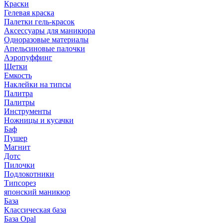
Краски
Гелевая краска
Палетки гель-красок
Аксессуары для маникюра
Одноразовые материалы
Апельсиновые палочки
Аэропуффинг
Щетки
Емкость
Наклейки на типсы
Палитра
Палитры
Инструменты
Ножницы и кусачки
Баф
Пушер
Магнит
Дотс
Пилочки
Подлокотники
Типсорез
японский маникюр
База
Классическая база
База Opal