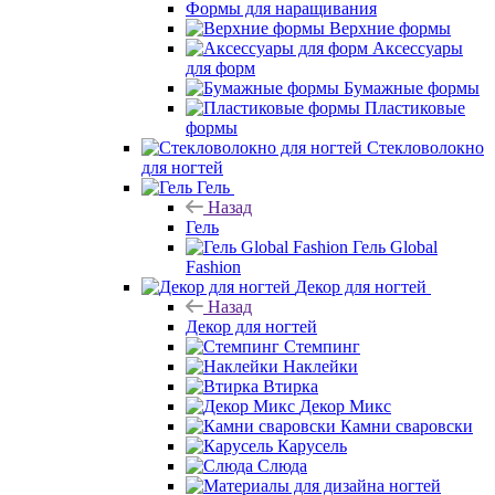
Формы для наращивания
Верхние формы
Аксессуары
для форм
Бумажные формы
Пластиковые
формы
Стекловолокно
для ногтей
Гель
Назад
Гель
Гель Global
Fashion
Декор для ногтей
Назад
Декор для ногтей
Стемпинг
Наклейки
Втирка
Декор Микс
Камни сваровски
Карусель
Слюда