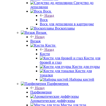
Средство до
депиляции
Воск
Назад
Воск
Воск для депиляции в картридже
Воскоплавы
Визаж
Назад
Визаж
Кисти
Назад
Кисти
Кисти для
бровей и глаз
Кисти для пудры
Кисти для
тоналки
Наборы кистей
Парфюмерия
Назад
Парфюмерия
Ароматические диффузоры
Мисты для тела