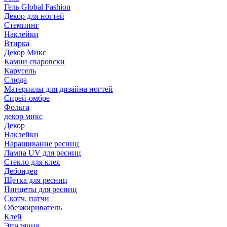
Гель Global Fashion
Декор для ногтей
Стемпинг
Наклейки
Втирка
Декор Микс
Камни сваровски
Карусель
Слюда
Материалы для дизайна ногтей
Спрей-омбре
Фольга
декор микс
Декор
Наклейки
Наращивание ресниц
Лампа UV для ресниц
Стекло для клея
Дебондер
Щетка для ресниц
Пинцеты для ресниц
Скотч, патчи
Обезжириватель
Клей
Эпиляция