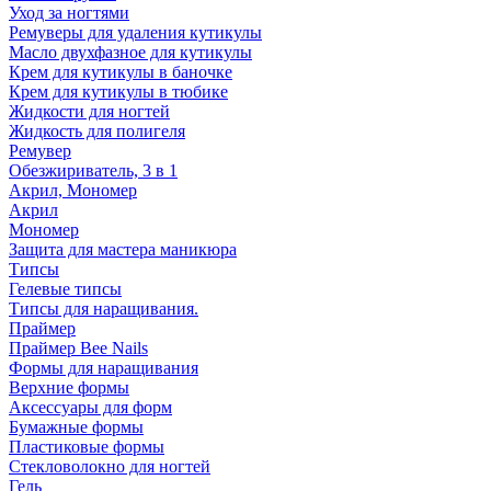
Уход за ногтями
Ремуверы для удаления кутикулы
Масло двухфазное для кутикулы
Крем для кутикулы в баночке
Крем для кутикулы в тюбике
Жидкости для ногтей
Жидкость для полигеля
Ремувер
Обезжириватель, 3 в 1
Акрил, Мономер
Акрил
Мономер
Защита для мастера маникюра
Типсы
Гелевые типсы
Типсы для наращивания.
Праймер
Праймер Bee Nails
Формы для наращивания
Верхние формы
Аксессуары для форм
Бумажные формы
Пластиковые формы
Стекловолокно для ногтей
Гель