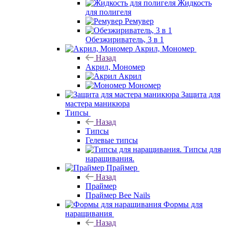
Жидкость
для полигеля
Ремувер
Обезжириватель, 3 в 1
Акрил, Мономер
Назад
Акрил, Мономер
Акрил
Мономер
Защита для
мастера маникюра
Типсы
Назад
Типсы
Гелевые типсы
Типсы для
наращивания.
Праймер
Назад
Праймер
Праймер Bee Nails
Формы для
наращивания
Назад