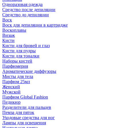
Одноразовая одежда
Средство после депиляции
Средство до депиляции
Воск
Воск для депиляции в картридже
Воскоплавы
Визаж
Кисти
Кисти для бровей и глаз
Кисти для пудры
Кисти для тоналки
Наборы кистей
Парфюмерия
Ароматические диффузоры
Мисты для тела
Парфюм 25мл
Женский
Мужской
Парфюм Global Fashion
Педикюр
Разделители для пальцев
Пемза для пяток
Уходовые средства для ног
Лампы для освещения
Настольная лампа