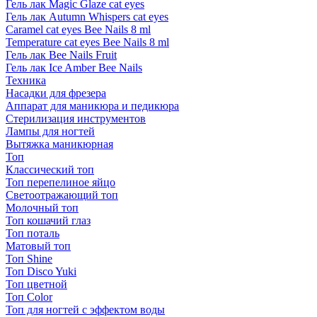
Гель лак Magic Glaze cat eyes
Гель лак Autumn Whispers cat eyes
Caramel cat eyes Bee Nails 8 ml
Temperature cat eyes Bee Nails 8 ml
Гель лак Bee Nails Fruit
Гель лак Ice Amber Bee Nails
Техника
Насадки для фрезера
Аппарат для маникюра и педикюра
Стерилизация инструментов
Лампы для ногтей
Вытяжка маникюрная
Топ
Классический топ
Топ перепелиное яйцо
Светоотражающий топ
Молочный топ
Топ кошачий глаз
Топ поталь
Матовый топ
Топ Shine
Топ Disco Yuki
Топ цветной
Топ Color
Топ для ногтей с эффектом воды