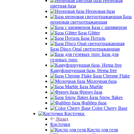
Неоновая
цветная база
Неоновая база
База
неоновая светоотражающая
База с шиммером
База Glitter
База Поталь
База Disco Opal светоотражающая
База для
гелевых типс
Камуфлирующая база, Hema free
База Chrome Flake
Молочная база
База Marble
Френч база
База Snow flakes
Файбер база
Color Cherry Base
Кисточки
Назад
Кисточки
Кисти для геля