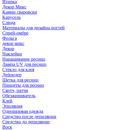
Втирка
Декор Микс
Камни сваровски
Карусель
Слюда
Материалы для дизайна ногтей
Спрей-омбре
Фольга
декор микс
Декор
Наклейки
Наращивание ресниц
Лампа UV для ресниц
Стекло для клея
Дебондер
Щетка для ресниц
Пинцеты для ресниц
Скотч, патчи
Обезжириватель
Клей
Эпиляция
Одноразовая одежда
Средство после депиляции
Средство до депиляции
Воск