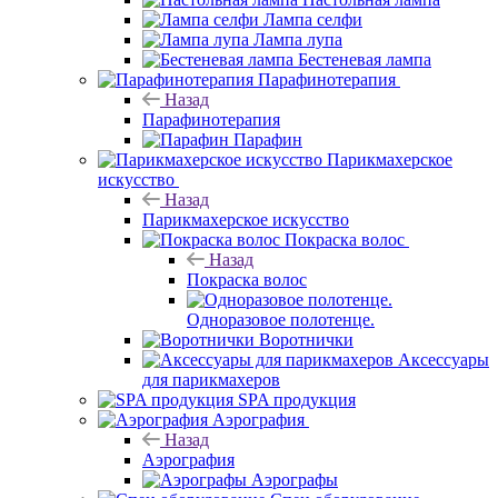
Лампа селфи
Лампа лупа
Бестеневая лампа
Парафинотерапия
Назад
Парафинотерапия
Парафин
Парикмахерское
искусство
Назад
Парикмахерское искусство
Покраска волос
Назад
Покраска волос
Одноразовое полотенце.
Воротнички
Аксессуары
для парикмахеров
SPA продукция
Аэрография
Назад
Аэрография
Аэрографы