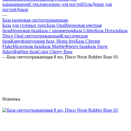
наращивания
Стекловолокно для ногтей
Гель
Декор для
ногтей
Декор
—
База неоновая светоотражающая
База для гелевых типс
База Opal
Неоновая цветная
база
Неоновая база
База с шиммером
База Glitter
База Поталь
База
Disco Opal светоотражающая
Классическая
база
Камуфлирующая база, Hema free
База Chrome
Flake
Молочная база
База Marble
Френч база
База Snow
flakes
Файбер база
Color Cherry Base
—
База светоотражающая 8 мл, Disco Neon Rubber Base 01
Новинка