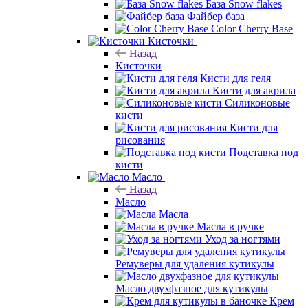
База Snow flakes
Файбер база
Color Cherry Base
Кисточки
Назад
Кисточки
Кисти для геля
Кисти для акрила
Силиконовые
кисти
Кисти для
рисования
Подставка под
кисти
Масло
Назад
Масло
Масла
Масла в ручке
Уход за ногтями
Ремуверы для удаления кутикулы
Масло двухфазное для кутикулы
Крем