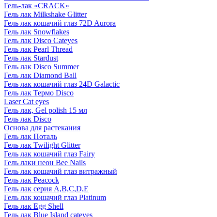
Гель-лак «CRACK»
Гель лак Milkshake Glitter
Гель лак кошачий глаз 72D Aurora
Гель лак Snowflakes
Гель лак Disco Cateyes
Гель лак Pearl Thread
Гель лак Stardust
Гель лак Disco Summer
Гель лак Diamond Ball
Гель лак кошачий глаз 24D Galactic
Гель лак Термо Disco
Laser Cat eyes
Гель лак, Gel polish 15 мл
Гель лак Disco
Основа для растекания
Гель лак Поталь
Гель лак Twilight Glitter
Гель лак кошачий глаз Fairy
Гель лаки неон Bee Nails
Гель лак кошачий глаз витражный
Гель лак Peacock
Гель лак серия A,B,C,D,E
Гель лак кошачий глаз Platinum
Гель лак Egg Shell
Гель лак Blue Island cateyes