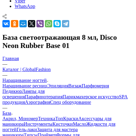
Viber
WhatsApp
База светоотражающая 8 мл, Disco
Neon Rubber Base 01
Главная
—
Каталог | GlobalFashion
—
Наращивание ногтей
Наращивание ресниц
Эпиляция
Визаж
Парфюмерия
Педикюр
Лампы для
освещения
Парафинотерапия
Парикмахерское искусство
SPA
продукция
Аэрография
Спец оборудование
—
База
Акрил, Мономер
Техника
Топ
Краски
Аксессуары для
маникюра
Инструменты
Кисточки
Масло
Жидкости для
ногтей
Гель-лаки
Защита для мастера
маникюра
Типсы
Праймер
Формы для