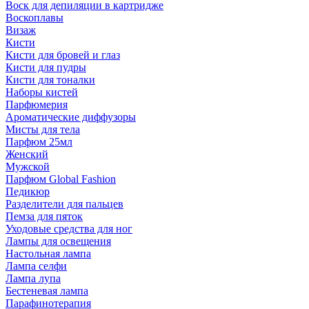
Воск для депиляции в картридже
Воскоплавы
Визаж
Кисти
Кисти для бровей и глаз
Кисти для пудры
Кисти для тоналки
Наборы кистей
Парфюмерия
Ароматические диффузоры
Мисты для тела
Парфюм 25мл
Женский
Мужской
Парфюм Global Fashion
Педикюр
Разделители для пальцев
Пемза для пяток
Уходовые средства для ног
Лампы для освещения
Настольная лампа
Лампа селфи
Лампа лупа
Бестеневая лампа
Парафинотерапия