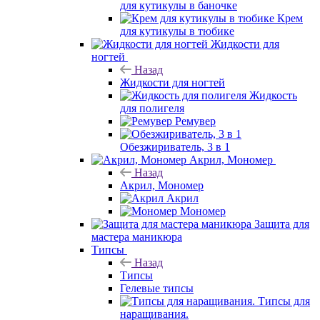
для кутикулы в баночке
Крем
для кутикулы в тюбике
Жидкости для
ногтей
Назад
Жидкости для ногтей
Жидкость
для полигеля
Ремувер
Обезжириватель, 3 в 1
Акрил, Мономер
Назад
Акрил, Мономер
Акрил
Мономер
Защита для
мастера маникюра
Типсы
Назад
Типсы
Гелевые типсы
Типсы для
наращивания.