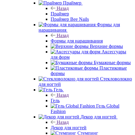
Праймер
Назад
Праймер
Праймер Bee Nails
Формы для
наращивания
Назад
Формы для наращивания
Верхние формы
Аксессуары
для форм
Бумажные формы
Пластиковые
формы
Стекловолокно
для ногтей
Гель
Назад
Гель
Гель Global
Fashion
Декор для ногтей
Назад
Декор для ногтей
Стемпинг