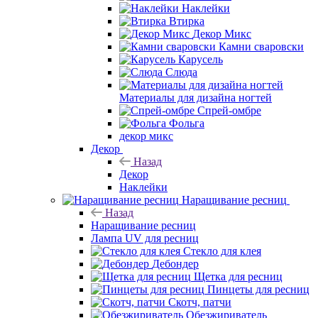
Наклейки
Втирка
Декор Микс
Камни сваровски
Карусель
Слюда
Материалы для дизайна ногтей
Спрей-омбре
Фольга
декор микс
Декор
Назад
Декор
Наклейки
Наращивание ресниц
Назад
Наращивание ресниц
Лампа UV для ресниц
Стекло для клея
Дебондер
Щетка для ресниц
Пинцеты для ресниц
Скотч, патчи
Обезжириватель