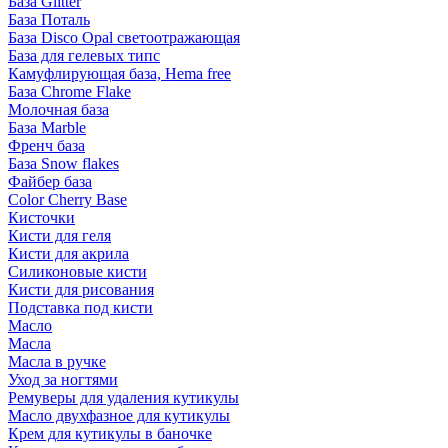
База Glitter
База Поталь
База Disco Opal светоотражающая
База для гелевых типс
Камуфлирующая база, Hema free
База Chrome Flake
Молочная база
База Marble
Френч база
База Snow flakes
Файбер база
Color Cherry Base
Кисточки
Кисти для геля
Кисти для акрила
Силиконовые кисти
Кисти для рисования
Подставка под кисти
Масло
Масла
Масла в ручке
Уход за ногтями
Ремуверы для удаления кутикулы
Масло двухфазное для кутикулы
Крем для кутикулы в баночке