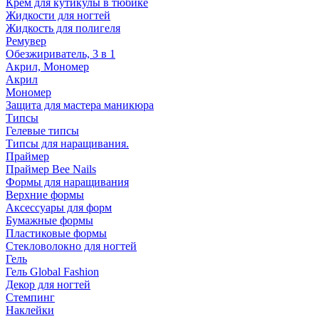
Крем для кутикулы в тюбике
Жидкости для ногтей
Жидкость для полигеля
Ремувер
Обезжириватель, 3 в 1
Акрил, Мономер
Акрил
Мономер
Защита для мастера маникюра
Типсы
Гелевые типсы
Типсы для наращивания.
Праймер
Праймер Bee Nails
Формы для наращивания
Верхние формы
Аксессуары для форм
Бумажные формы
Пластиковые формы
Стекловолокно для ногтей
Гель
Гель Global Fashion
Декор для ногтей
Стемпинг
Наклейки