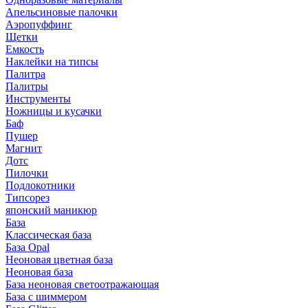
Апельсиновые палочки
Аэропуффинг
Щетки
Емкость
Наклейки на типсы
Палитра
Палитры
Инструменты
Ножницы и кусачки
Баф
Пушер
Магнит
Дотс
Пилочки
Подлокотники
Типсорез
японский маникюр
База
Классическая база
База Opal
Неоновая цветная база
Неоновая база
База неоновая светоотражающая
База с шиммером