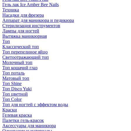
Гель лак Ice Amber Bee Nails
Техника
Насадки для фрезера
Аппарат для маникюра и педикюра
Стерилизация инструментов
Лампы для ногтей
Вытяжка маникюрная
Топ
Классический топ
Топ перепелиное яйцо
Светоотражающий топ
Молочный топ
Топ кошачий глаз
Топ поталь
Матовый топ
Топ Shine
Топ Disco Yuki
Топ цветной
Топ Color
Топ для ногтей с эффектом воды
Краски
Гелевая краска
Палетки гель-красок
Аксессуары для маникюра
Одноразовые материалы