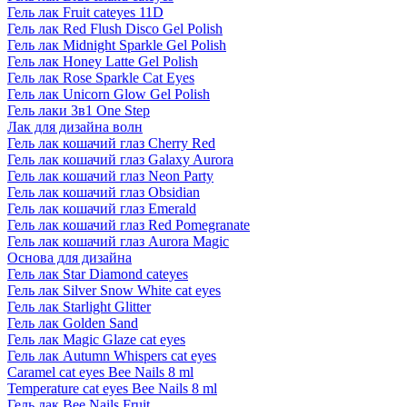
Гель лак Fruit cateyes 11D
Гель лак Red Flush Disco Gel Polish
Гель лак Midnight Sparkle Gel Polish
Гель лак Honey Latte Gel Polish
Гель лак Rose Sparkle Cat Eyes
Гель лак Unicorn Glow Gel Polish
Гель лаки 3в1 One Step
Лак для дизайна волн
Гель лак кошачий глаз Cherry Red
Гель лак кошачий глаз Galaxy Aurora
Гель лак кошачий глаз Neon Party
Гель лак кошачий глаз Obsidian
Гель лак кошачий глаз Emerald
Гель лак кошачий глаз Red Pomegranate
Гель лак кошачий глаз Aurora Magic
Основа для дизайна
Гель лак Star Diamond cateyes
Гель лак Silver Snow White cat eyes
Гель лак Starlight Glitter
Гель лак Golden Sand
Гель лак Magic Glaze cat eyes
Гель лак Autumn Whispers cat eyes
Caramel cat eyes Bee Nails 8 ml
Temperature cat eyes Bee Nails 8 ml
Гель лак Bee Nails Fruit