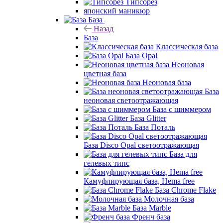
Типсорез
японский маникюр
База
Назад
База
Классическая база
База Opal
Неоновая
цветная база
Неоновая база
База
неоновая светоотражающая
База с шиммером
База Glitter
База Поталь
База Disco Opal светоотражающая
База для
гелевых типс
Камуфлирующая база, Hema free
База Chrome Flake
Молочная база
База Marble
Френч база