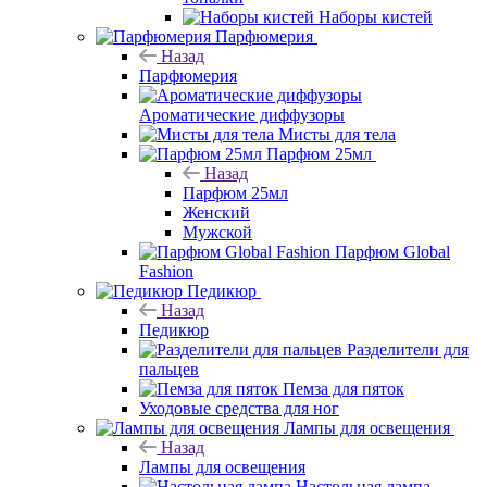
Наборы кистей
Парфюмерия
Назад
Парфюмерия
Ароматические диффузоры
Мисты для тела
Парфюм 25мл
Назад
Парфюм 25мл
Женский
Мужской
Парфюм Global
Fashion
Педикюр
Назад
Педикюр
Разделители для
пальцев
Пемза для пяток
Уходовые средства для ног
Лампы для освещения
Назад
Лампы для освещения
Настольная лампа