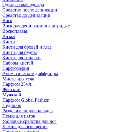
Одноразовая одежда
Средство после депиляции
Средство до депиляции
Воск
Воск для депиляции в картридже
Воскоплавы
Визаж
Кисти
Кисти для бровей и глаз
Кисти для пудры
Кисти для тоналки
Наборы кистей
Парфюмерия
Ароматические диффузоры
Мисты для тела
Парфюм 25мл
Женский
Мужской
Парфюм Global Fashion
Педикюр
Разделители для пальцев
Пемза для пяток
Уходовые средства для ног
Лампы для освещения
Настольная лампа