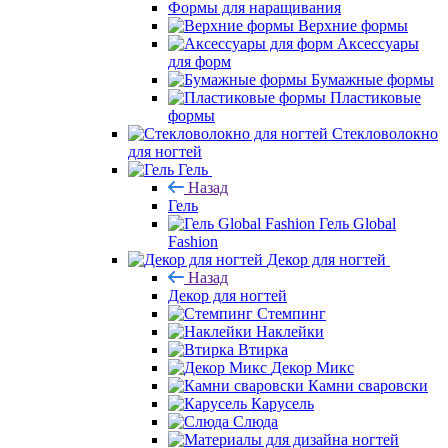
Формы для наращивания
Верхние формы
Аксессуары
для форм
Бумажные формы
Пластиковые
формы
Стекловолокно
для ногтей
Гель
Назад
Гель
Гель Global
Fashion
Декор для ногтей
Назад
Декор для ногтей
Стемпинг
Наклейки
Втирка
Декор Микс
Камни сваровски
Карусель
Слюда