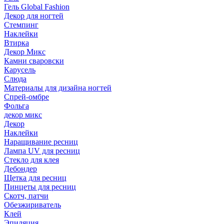
Гель Global Fashion
Декор для ногтей
Стемпинг
Наклейки
Втирка
Декор Микс
Камни сваровски
Карусель
Слюда
Материалы для дизайна ногтей
Спрей-омбре
Фольга
декор микс
Декор
Наклейки
Наращивание ресниц
Лампа UV для ресниц
Стекло для клея
Дебондер
Щетка для ресниц
Пинцеты для ресниц
Скотч, патчи
Обезжириватель
Клей
Эпиляция