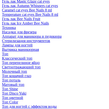
Гель лак Magic Glaze cat eyes
Гель лак Autumn Whispers cat eyes
Caramel cat eyes Bee Nails 8 ml
Temperature cat eyes Bee Nails 8 ml
Гель лак Bee Nails Fruit
Гель лак Ice Amber Bee Nails
Техника
Насадки для фрезера
Аппарат для маникюра и педикюра
Стерилизация инструментов
Лампы для ногтей
Вытяжка маникюрная
Топ
Классический топ
Топ перепелиное яйцо
Светоотражающий топ
Молочный топ
Топ кошачий глаз
Топ поталь
Матовый топ
Топ Shine
Топ Disco Yuki
Топ цветной
Топ Color
Топ для ногтей с эффектом воды