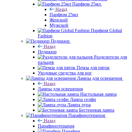
Парфюм 25мл
Назад
Парфюм 25мл
Женский
Мужской
Парфюм Global
Fashion
Педикюр
Назад
Педикюр
Разделители для
пальцев
Пемза для пяток
Уходовые средства для ног
Лампы для освещения
Назад
Лампы для освещения
Настольная лампа
Лампа селфи
Лампа лупа
Бестеневая лампа
Парафинотерапия
Назад
Парафинотерапия
Парафин