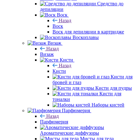
Средство до
депиляции
Воск
Назад
Воск
Воск для депиляции в картридже
Воскоплавы
Визаж
Назад
Визаж
Кисти
Назад
Кисти
Кисти для
бровей и глаз
Кисти для пудры
Кисти для
тоналки
Наборы кистей
Парфюмерия
Назад
Парфюмерия
Ароматические диффузоры
Мисты для тела