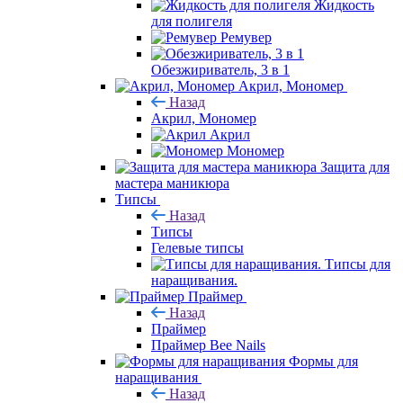
Жидкость
для полигеля
Ремувер
Обезжириватель, 3 в 1
Акрил, Мономер
Назад
Акрил, Мономер
Акрил
Мономер
Защита для
мастера маникюра
Типсы
Назад
Типсы
Гелевые типсы
Типсы для
наращивания.
Праймер
Назад
Праймер
Праймер Bee Nails
Формы для
наращивания
Назад