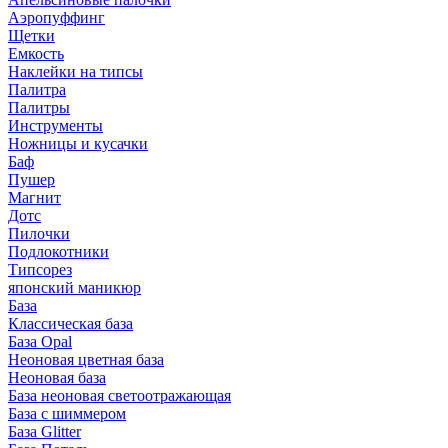
Аэропуффинг
Щетки
Емкость
Наклейки на типсы
Палитра
Палитры
Инструменты
Ножницы и кусачки
Баф
Пушер
Магнит
Дотс
Пилочки
Подлокотники
Типсорез
японский маникюр
База
Классическая база
База Opal
Неоновая цветная база
Неоновая база
База неоновая светоотражающая
База с шиммером
База Glitter