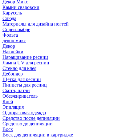
Декор Микс
Камни сваровски
Карусель
Слюда
Материалы для дизайна ногтей
Спрей-омбре
Фольга
декор микс
Декор
Наклейки
Наращивание ресниц
Лампа UV для ресниц
Стекло для клея
Дебондер
Щетка для ресниц
Пинцеты для ресниц
Скотч, патчи
Обезжириватель
Клей
Эпиляция
Одноразовая одежда
Средство после депиляции
Средство до депиляции
Воск
Воск для депиляции в картридже