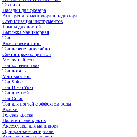
Техника
Насадки для фрезера
Аппарат для маникюра и педикюра
Стерилизация инструментов
Лампы для ногтей
Вытяжка маникюрная
Топ
Классический топ
Топ перепелиное яйцо
Светоотражающий топ
Молочный топ
Топ кошачий глаз
Топ поталь
Матовый топ
Топ Shine
Топ Disco Yuki
Топ цветной
Топ Color
Топ для ногтей с эффектом воды
Краски
Гелевая краска
Палетки гель-красок
Аксессуары для маникюра
Одноразовые материалы
Апельсиновые палочки