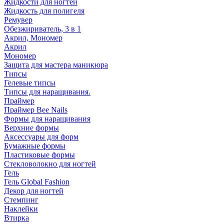
Жидкости для ногтей
Жидкость для полигеля
Ремувер
Обезжириватель, 3 в 1
Акрил, Мономер
Акрил
Мономер
Защита для мастера маникюра
Типсы
Гелевые типсы
Типсы для наращивания.
Праймер
Праймер Bee Nails
Формы для наращивания
Верхние формы
Аксессуары для форм
Бумажные формы
Пластиковые формы
Стекловолокно для ногтей
Гель
Гель Global Fashion
Декор для ногтей
Стемпинг
Наклейки
Втирка