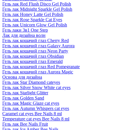
Гель лак Red Flush Disco Gel Polish
Гель лак Midnight Sparkle Gel Polish
Гель лак Honey Latte Gel Polish
Гель лак Rose Sparkle Cat Eyes
Гель лак Unicorn Glow Gel Polish
Гель лаки 3в1 One Step
Лак для дизайна волн
Гель лак кошачий глаз Cherry Red
Гель лак кошачий глаз Galaxy Aurora
Гель лак кошачий глаз Neon Party
Гель лак кошачий глаз Obsidian
Гель лак кошачий глаз Emerald
Гель лак кошачий глаз Red Pomegranate
Гель лак кошачий глаз Aurora Magic
Основа для дизайна
Гель лак Star Diamond cateyes
Гель лак Silver Snow White cat eyes
Гель лак Starlight Glitter
Гель лак Golden Sand
Гель лак Magic Glaze cat eyes
Гель лак Autumn Whispers cat eyes
Caramel cat eyes Bee Nails 8 ml
Temperature cat eyes Bee Nails 8 ml
Гель лак Bee Nails Fruit
Гель лак Ice Amber Bee Nails