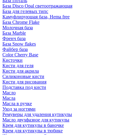
База Поталь
База Disco Opal светоотражающая
База для гелевых типс
Камуфлирующая база, Hema free
База Chrome Flake
Молочная база
База Marble
Френч база
База Snow flakes
Файбер база
Color Cherry Base
Кисточки
Кисти для геля
Кисти для акрила
Силиконовые кисти
Кисти для рисования
Подставка под кисти
Масло
Масла
Масла в ручке
Уход за ногтями
Ремуверы для удаления кутикулы
Масло двухфазное для кутикулы
Крем для кутикулы в баночке
Крем для кутикулы в тюбике