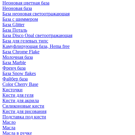
Неоновая цветная база
Неоновая база
База неоновая светоотражающая
База с шиммером
База Glitter
База Поталь
База Disco Opal светоотражающая
База для гелевых типс
Камуфлирующая база, Hema free
База Chrome Flake
Молочная база
База Marble
Френч база
База Snow flakes
Файбер база
Color Cherry Base
Кисточки
Кисти для геля
Кисти для акрила
Силиконовые кисти
Кисти для рисования
Подставка под кисти
Масло
Масла
Масла в ручке