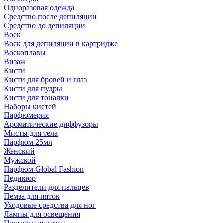
Одноразовая одежда
Средство после депиляции
Средство до депиляции
Воск
Воск для депиляции в картридже
Воскоплавы
Визаж
Кисти
Кисти для бровей и глаз
Кисти для пудры
Кисти для тоналки
Наборы кистей
Парфюмерия
Ароматические диффузоры
Мисты для тела
Парфюм 25мл
Женский
Мужской
Парфюм Global Fashion
Педикюр
Разделители для пальцев
Пемза для пяток
Уходовые средства для ног
Лампы для освещения
Настольная лампа