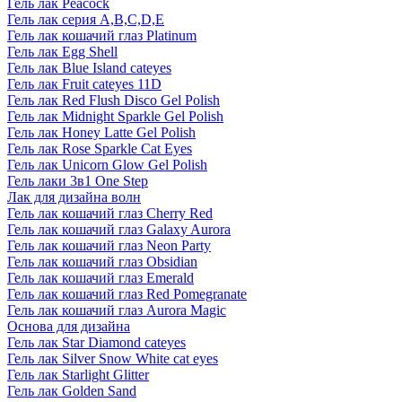
Гель лак Peacock
Гель лак серия A,B,C,D,E
Гель лак кошачий глаз Platinum
Гель лак Egg Shell
Гель лак Blue Island cateyes
Гель лак Fruit cateyes 11D
Гель лак Red Flush Disco Gel Polish
Гель лак Midnight Sparkle Gel Polish
Гель лак Honey Latte Gel Polish
Гель лак Rose Sparkle Cat Eyes
Гель лак Unicorn Glow Gel Polish
Гель лаки 3в1 One Step
Лак для дизайна волн
Гель лак кошачий глаз Cherry Red
Гель лак кошачий глаз Galaxy Aurora
Гель лак кошачий глаз Neon Party
Гель лак кошачий глаз Obsidian
Гель лак кошачий глаз Emerald
Гель лак кошачий глаз Red Pomegranate
Гель лак кошачий глаз Aurora Magic
Основа для дизайна
Гель лак Star Diamond cateyes
Гель лак Silver Snow White cat eyes
Гель лак Starlight Glitter
Гель лак Golden Sand