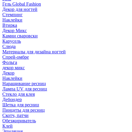
Гель Global Fashion
Декор для ногтей
Стемпинг
Наклейки
Втирка
Декор Микс
Камни сваровски
Карусель
Слюда
Материалы для дизайна ногтей
Спрей-омбре
Фольга
декор микс
Декор
Наклейки
Наращивание ресниц
Лампа UV для ресниц
Стекло для клея
Дебондер
Щетка для ресниц
Пинцеты для ресниц
Скотч, патчи
Обезжириватель
Клей
Эпиляция