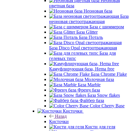
Неоновая
цветная база
Неоновая база
База
неоновая светоотражающая
База с шиммером
База Glitter
База Поталь
База Disco Opal светоотражающая
База для
гелевых типс
Камуфлирующая база, Hema free
База Chrome Flake
Молочная база
База Marble
Френч база
База Snow flakes
Файбер база
Color Cherry Base
Кисточки
Назад
Кисточки
Кисти для геля