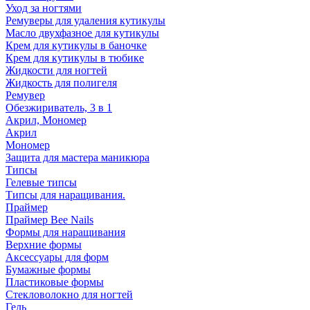
Уход за ногтями
Ремуверы для удаления кутикулы
Масло двухфазное для кутикулы
Крем для кутикулы в баночке
Крем для кутикулы в тюбике
Жидкости для ногтей
Жидкость для полигеля
Ремувер
Обезжириватель, 3 в 1
Акрил, Мономер
Акрил
Мономер
Защита для мастера маникюра
Типсы
Гелевые типсы
Типсы для наращивания.
Праймер
Праймер Bee Nails
Формы для наращивания
Верхние формы
Аксессуары для форм
Бумажные формы
Пластиковые формы
Стекловолокно для ногтей
Гель