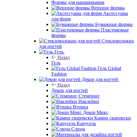
Формы для наращивания
Верхние формы
Аксессуары
для форм
Бумажные формы
Пластиковые
формы
Стекловолокно
для ногтей
Гель
Назад
Гель
Гель Global
Fashion
Декор для ногтей
Назад
Декор для ногтей
Стемпинг
Наклейки
Втирка
Декор Микс
Камни сваровски
Карусель
Слюда