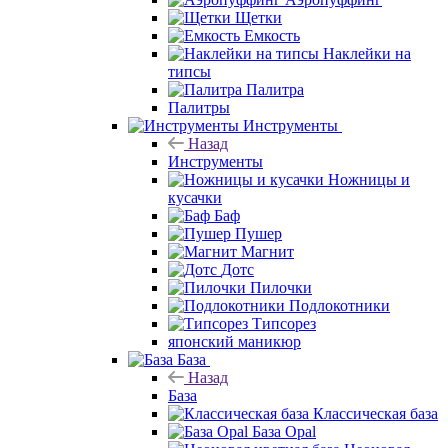
Щетки
Емкость
Наклейки на
типсы
Палитра
Палитры
Инструменты
Назад
Инструменты
Ножницы и
кусачки
Баф
Пушер
Магнит
Дотс
Пилочки
Подлокотники
Типсорез
японский маникюр
База
Назад
База
Классическая база
База Opal