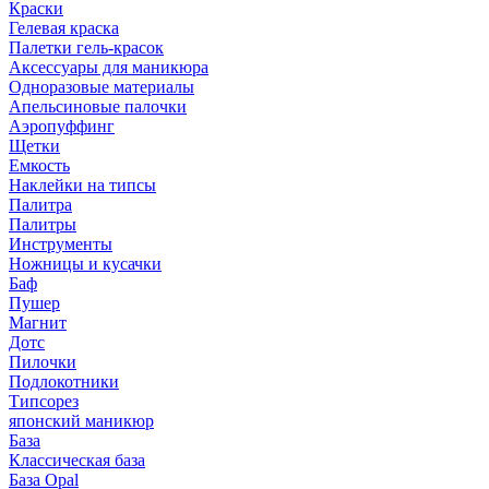
Краски
Гелевая краска
Палетки гель-красок
Аксессуары для маникюра
Одноразовые материалы
Апельсиновые палочки
Аэропуффинг
Щетки
Емкость
Наклейки на типсы
Палитра
Палитры
Инструменты
Ножницы и кусачки
Баф
Пушер
Магнит
Дотс
Пилочки
Подлокотники
Типсорез
японский маникюр
База
Классическая база
База Opal