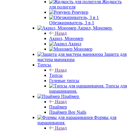
Жидкость
для полигеля
Ремувер
Обезжириватель, 3 в 1
Акрил, Мономер
Назад
Акрил, Мономер
Акрил
Мономер
Защита для
мастера маникюра
Типсы
Назад
Типсы
Гелевые типсы
Типсы для
наращивания.
Праймер
Назад
Праймер
Праймер Bee Nails
Формы для
наращивания
Назад