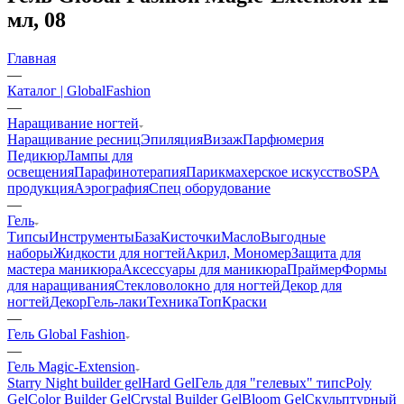
мл, 08
Главная
—
Каталог | GlobalFashion
—
Наращивание ногтей
Наращивание ресниц
Эпиляция
Визаж
Парфюмерия
Педикюр
Лампы для
освещения
Парафинотерапия
Парикмахерское искусство
SPA
продукция
Аэрография
Спец оборудование
—
Гель
Типсы
Инструменты
База
Кисточки
Масло
Выгодные
наборы
Жидкости для ногтей
Акрил, Мономер
Защита для
мастера маникюра
Аксессуары для маникюра
Праймер
Формы
для наращивания
Стекловолокно для ногтей
Декор для
ногтей
Декор
Гель-лаки
Техника
Топ
Краски
—
Гель Global Fashion
—
Гель Magic-Extension
Starry Night builder gel
Hard Gel
Гель для "гелевых" типс
Poly
Gel
Color Builder Gel
Crystal Builder Gel
Bloom Gel
Скульптурный