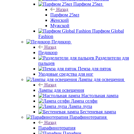
Парфюм 25мл
Назад
Парфюм 25мл
Женский
Мужской
Парфюм Global
Fashion
Педикюр
Назад
Педикюр
Разделители для
пальцев
Пемза для пяток
Уходовые средства для ног
Лампы для освещения
Назад
Лампы для освещения
Настольная лампа
Лампа селфи
Лампа лупа
Бестеневая лампа
Парафинотерапия
Назад
Парафинотерапия
Парафин