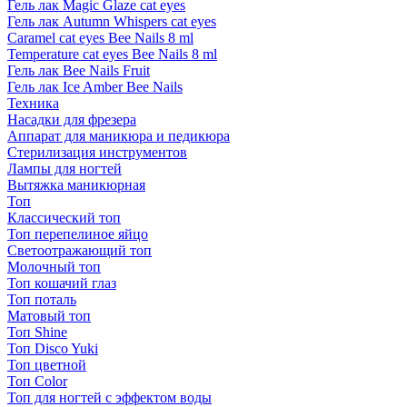
Гель лак Magic Glaze cat eyes
Гель лак Autumn Whispers cat eyes
Caramel cat eyes Bee Nails 8 ml
Temperature cat eyes Bee Nails 8 ml
Гель лак Bee Nails Fruit
Гель лак Ice Amber Bee Nails
Техника
Насадки для фрезера
Аппарат для маникюра и педикюра
Стерилизация инструментов
Лампы для ногтей
Вытяжка маникюрная
Топ
Классический топ
Топ перепелиное яйцо
Светоотражающий топ
Молочный топ
Топ кошачий глаз
Топ поталь
Матовый топ
Топ Shine
Топ Disco Yuki
Топ цветной
Топ Color
Топ для ногтей с эффектом воды