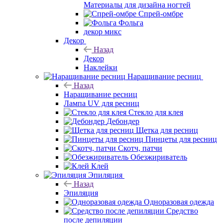
Материалы для дизайна ногтей
Спрей-омбре
Фольга
декор микс
Декор
Назад
Декор
Наклейки
Наращивание ресниц
Назад
Наращивание ресниц
Лампа UV для ресниц
Стекло для клея
Дебондер
Щетка для ресниц
Пинцеты для ресниц
Скотч, патчи
Обезжириватель
Клей
Эпиляция
Назад
Эпиляция
Одноразовая одежда
Средство
после депиляции