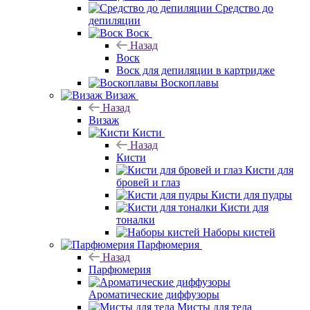
Средство до
депиляции
Воск
Назад
Воск
Воск для депиляции в картридже
Воскоплавы
Визаж
Назад
Визаж
Кисти
Назад
Кисти
Кисти для
бровей и глаз
Кисти для пудры
Кисти для
тоналки
Наборы кистей
Парфюмерия
Назад
Парфюмерия
Ароматические диффузоры
Мисты для тела