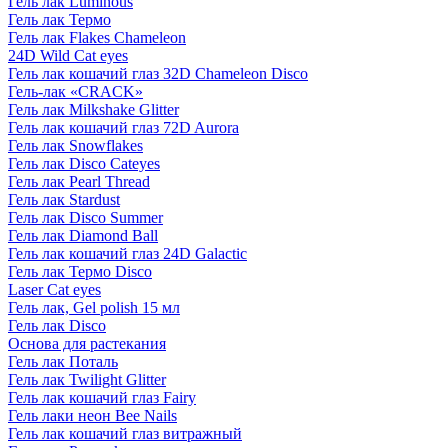
Гель лак Luminous
Гель лак Термо
Гель лак Flakes Chameleon
24D Wild Cat eyes
Гель лак кошачий глаз 32D Chameleon Disco
Гель-лак «CRACK»
Гель лак Milkshake Glitter
Гель лак кошачий глаз 72D Aurora
Гель лак Snowflakes
Гель лак Disco Cateyes
Гель лак Pearl Thread
Гель лак Stardust
Гель лак Disco Summer
Гель лак Diamond Ball
Гель лак кошачий глаз 24D Galactic
Гель лак Термо Disco
Laser Cat eyes
Гель лак, Gel polish 15 мл
Гель лак Disco
Основа для растекания
Гель лак Поталь
Гель лак Twilight Glitter
Гель лак кошачий глаз Fairy
Гель лаки неон Bee Nails
Гель лак кошачий глаз витражный