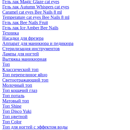
Гель лак Magic Glaze cat eyes
Гель лак Autumn Whispers cat eyes
Caramel cat eyes Bee Nails 8 ml
Temperature cat eyes Bee Nails 8 ml
Гель лак Bee Nails Fruit
Гель лак Ice Amber Bee Nails
Техника
Насадки для фрезера
Аппарат для маникюра и педикюра
Стерилизация инструментов
Лампы для ногтей
Вытяжка маникюрная
Топ
Классический топ
Топ перепелиное яйцо
Светоотражающий топ
Молочный топ
Топ кошачий глаз
Топ поталь
Матовый топ
Топ Shine
Топ Disco Yuki
Топ цветной
Топ Color
Топ для ногтей с эффектом воды