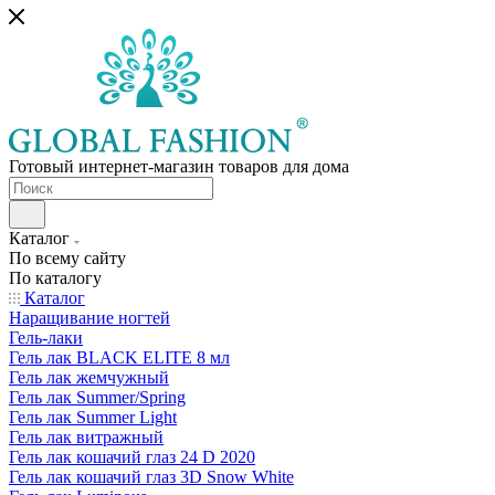
Готовый интернет-магазин товаров для дома
Каталог
По всему сайту
По каталогу
Каталог
Наращивание ногтей
Гель-лаки
Гель лак BLACK ELITE 8 мл
Гель лак жемчужный
Гель лак Summer/Spring
Гель лак Summer Light
Гель лак витражный
Гель лак кошачий глаз 24 D 2020
Гель лак кошачий глаз 3D Snow White