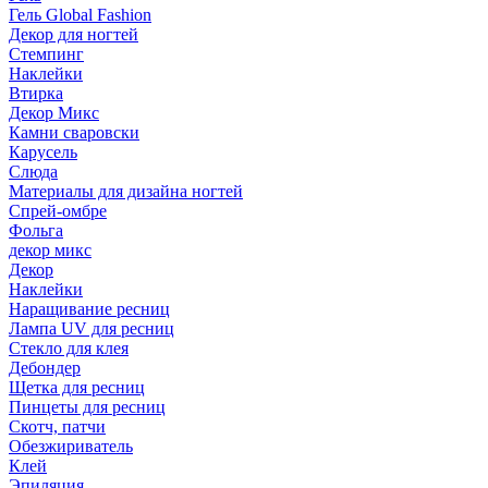
Гель Global Fashion
Декор для ногтей
Стемпинг
Наклейки
Втирка
Декор Микс
Камни сваровски
Карусель
Слюда
Материалы для дизайна ногтей
Спрей-омбре
Фольга
декор микс
Декор
Наклейки
Наращивание ресниц
Лампа UV для ресниц
Стекло для клея
Дебондер
Щетка для ресниц
Пинцеты для ресниц
Скотч, патчи
Обезжириватель
Клей
Эпиляция