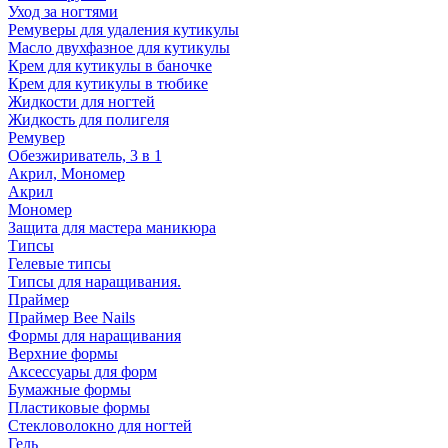
Уход за ногтями
Ремуверы для удаления кутикулы
Масло двухфазное для кутикулы
Крем для кутикулы в баночке
Крем для кутикулы в тюбике
Жидкости для ногтей
Жидкость для полигеля
Ремувер
Обезжириватель, 3 в 1
Акрил, Мономер
Акрил
Мономер
Защита для мастера маникюра
Типсы
Гелевые типсы
Типсы для наращивания.
Праймер
Праймер Bee Nails
Формы для наращивания
Верхние формы
Аксессуары для форм
Бумажные формы
Пластиковые формы
Стекловолокно для ногтей
Гель