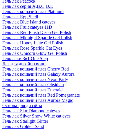
Гель лак Peacock
Гель лак серия A,B,C,D,E
Гель лак кошачий глаз Platinum
Гель лак Egg Shell
Гель лак Blue Island cateyes
Гель лак Fruit cateyes 11D
Гель лак Red Flush Disco Gel Polish
Гель лак Midnight Sparkle Gel Polish
Гель лак Honey Latte Gel Polish
Гель лак Rose Sparkle Cat Eyes
Гель лак Unicorn Glow Gel Polish
Гель лаки 3в1 One Step
Лак для дизайна волн
Гель лак кошачий глаз Cherry Red
Гель лак кошачий глаз Galaxy Aurora
Гель лак кошачий глаз Neon Party
Гель лак кошачий глаз Obsidian
Гель лак кошачий глаз Emerald
Гель лак кошачий глаз Red Pomegranate
Гель лак кошачий глаз Aurora Magic
Основа для дизайна
Гель лак Star Diamond cateyes
Гель лак Silver Snow White cat eyes
Гель лак Starlight Glitter
Гель лак Golden Sand