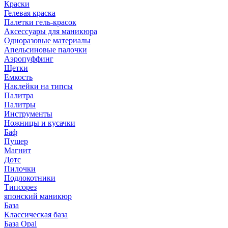
Краски
Гелевая краска
Палетки гель-красок
Аксессуары для маникюра
Одноразовые материалы
Апельсиновые палочки
Аэропуффинг
Щетки
Емкость
Наклейки на типсы
Палитра
Палитры
Инструменты
Ножницы и кусачки
Баф
Пушер
Магнит
Дотс
Пилочки
Подлокотники
Типсорез
японский маникюр
База
Классическая база
База Opal