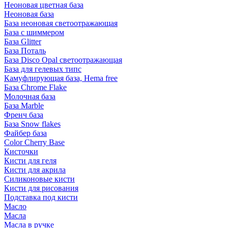
Неоновая цветная база
Неоновая база
База неоновая светоотражающая
База с шиммером
База Glitter
База Поталь
База Disco Opal светоотражающая
База для гелевых типс
Камуфлирующая база, Hema free
База Chrome Flake
Молочная база
База Marble
Френч база
База Snow flakes
Файбер база
Color Cherry Base
Кисточки
Кисти для геля
Кисти для акрила
Силиконовые кисти
Кисти для рисования
Подставка под кисти
Масло
Масла
Масла в ручке