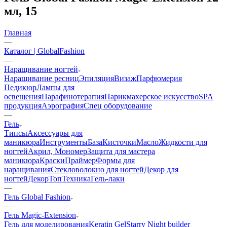
мл, 15
Главная
—
Каталог | GlobalFashion
—
Наращивание ногтей
Наращивание ресниц
Эпиляция
Визаж
Парфюмерия
Педикюр
Лампы для
освещения
Парафинотерапия
Парикмахерское искусство
SPA
продукция
Аэрография
Спец оборудование
—
Гель
Типсы
Аксессуары для
маникюра
Инструменты
База
Кисточки
Масло
Жидкости для
ногтей
Акрил, Мономер
Защита для мастера
маникюра
Краски
Праймер
Формы для
наращивания
Стекловолокно для ногтей
Декор для
ногтей
Декор
Топ
Техника
Гель-лаки
—
Гель Global Fashion
—
Гель Magic-Extension
Гель для моделирования
Keratin Gel
Starry Night builder