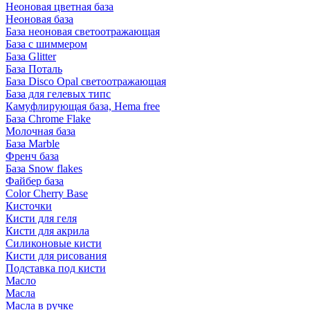
Неоновая цветная база
Неоновая база
База неоновая светоотражающая
База с шиммером
База Glitter
База Поталь
База Disco Opal светоотражающая
База для гелевых типс
Камуфлирующая база, Hema free
База Chrome Flake
Молочная база
База Marble
Френч база
База Snow flakes
Файбер база
Color Cherry Base
Кисточки
Кисти для геля
Кисти для акрила
Силиконовые кисти
Кисти для рисования
Подставка под кисти
Масло
Масла
Масла в ручке