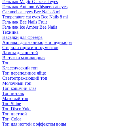
Гель лак Magic Glaze cat eyes
Гель лак Autumn Whispers cat eyes
Caramel cat eyes Bee Nails 8 ml
Temperature cat eyes Bee Nails 8 ml
Гель лак Bee Nails Fruit
Гель лак Ice Amber Bee Nails
Техника
Насадки для фрезера
Аппарат для маникюра и педикюра
Стерилизация инструментов
Лампы для ногтей
Вытяжка маникюрная
Топ
Классический топ
Топ перепелиное яйцо
Светоотражающий топ
Молочный топ
Топ кошачий глаз
Топ поталь
Матовый топ
Топ Shine
Топ Disco Yuki
Топ цветной
Топ Color
Топ для ногтей с эффектом воды