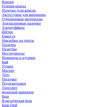
Краски
Гелевая краска
Палетки гель-красок
Аксессуары для маникюра
Одноразовые материалы
Апельсиновые палочки
Аэропуффинг
Щетки
Емкость
Наклейки на типсы
Палитра
Палитры
Инструменты
Ножницы и кусачки
Баф
Пушер
Магнит
Дотс
Пилочки
Подлокотники
Типсорез
японский маникюр
База
Классическая база
База Opal