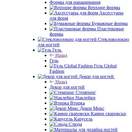
Формы для наращивания
Верхние формы
Аксессуары
для форм
Бумажные формы
Пластиковые
формы
Стекловолокно
для ногтей
Гель
Назад
Гель
Гель Global
Fashion
Декор для ногтей
Назад
Декор для ногтей
Стемпинг
Наклейки
Втирка
Декор Микс
Камни сваровски
Карусель
Слюда