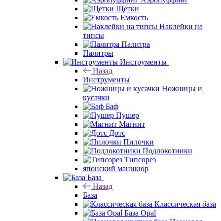
Щетки
Емкость
Наклейки на
типсы
Палитра
Палитры
Инструменты
Назад
Инструменты
Ножницы и
кусачки
Баф
Пушер
Магнит
Дотс
Пилочки
Подлокотники
Типсорез
японский маникюр
База
Назад
База
Классическая база
База Opal