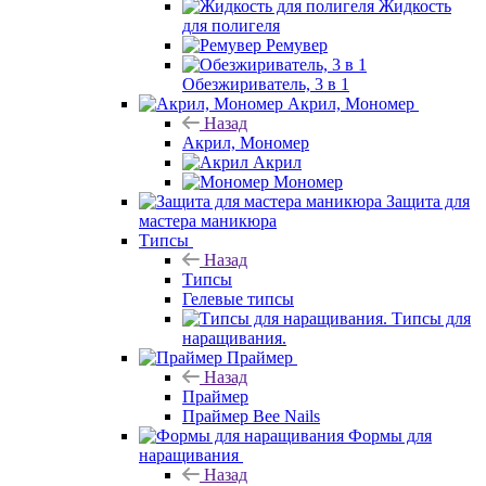
Жидкость
для полигеля
Ремувер
Обезжириватель, 3 в 1
Акрил, Мономер
Назад
Акрил, Мономер
Акрил
Мономер
Защита для
мастера маникюра
Типсы
Назад
Типсы
Гелевые типсы
Типсы для
наращивания.
Праймер
Назад
Праймер
Праймер Bee Nails
Формы для
наращивания
Назад