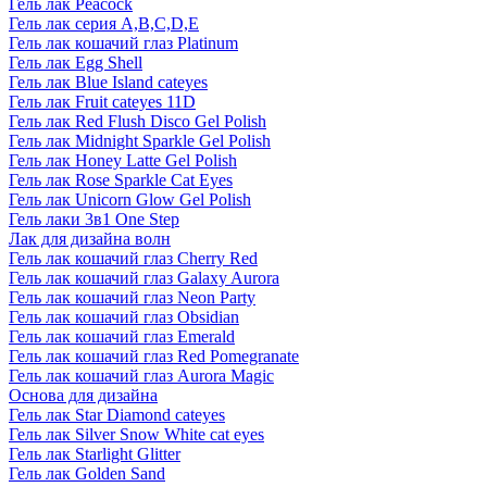
Гель лак Peacock
Гель лак серия A,B,C,D,E
Гель лак кошачий глаз Platinum
Гель лак Egg Shell
Гель лак Blue Island cateyes
Гель лак Fruit cateyes 11D
Гель лак Red Flush Disco Gel Polish
Гель лак Midnight Sparkle Gel Polish
Гель лак Honey Latte Gel Polish
Гель лак Rose Sparkle Cat Eyes
Гель лак Unicorn Glow Gel Polish
Гель лаки 3в1 One Step
Лак для дизайна волн
Гель лак кошачий глаз Cherry Red
Гель лак кошачий глаз Galaxy Aurora
Гель лак кошачий глаз Neon Party
Гель лак кошачий глаз Obsidian
Гель лак кошачий глаз Emerald
Гель лак кошачий глаз Red Pomegranate
Гель лак кошачий глаз Aurora Magic
Основа для дизайна
Гель лак Star Diamond cateyes
Гель лак Silver Snow White cat eyes
Гель лак Starlight Glitter
Гель лак Golden Sand