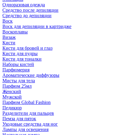
Одноразовая одежда
Средство после депиляции
Средство до депиляции
Воск
Воск для депиляции в картридже
Воскоплавы
Визаж
Кисти
Кисти для бровей и глаз
Кисти для пудры
Кисти для тоналки
Наборы кистей
Парфюмерия
Ароматические диффузоры
Мисты для тела
Парфюм 25мл
Женский
Мужской
Парфюм Global Fashion
Педикюр
Разделители для пальцев
Пемза для пяток
Уходовые средства для ног
Лампы для освещения
Настольная лампа