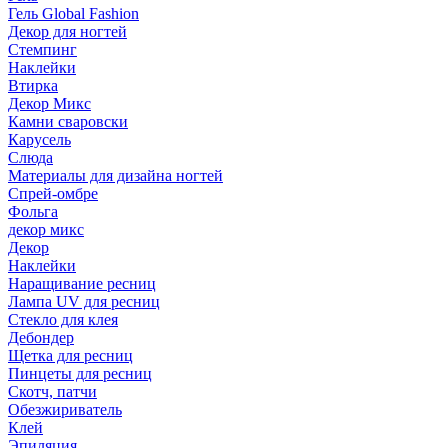
Гель Global Fashion
Декор для ногтей
Стемпинг
Наклейки
Втирка
Декор Микс
Камни сваровски
Карусель
Слюда
Материалы для дизайна ногтей
Спрей-омбре
Фольга
декор микс
Декор
Наклейки
Наращивание ресниц
Лампа UV для ресниц
Стекло для клея
Дебондер
Щетка для ресниц
Пинцеты для ресниц
Скотч, патчи
Обезжириватель
Клей
Эпиляция