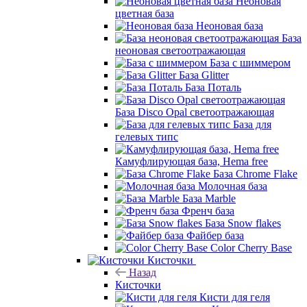
Неоновая
цветная база
Неоновая база
База
неоновая светоотражающая
База с шиммером
База Glitter
База Поталь
База Disco Opal светоотражающая
База для
гелевых типс
Камуфлирующая база, Hema free
База Chrome Flake
Молочная база
База Marble
Френч база
База Snow flakes
Файбер база
Color Cherry Base
Кисточки
Назад
Кисточки
Кисти для геля