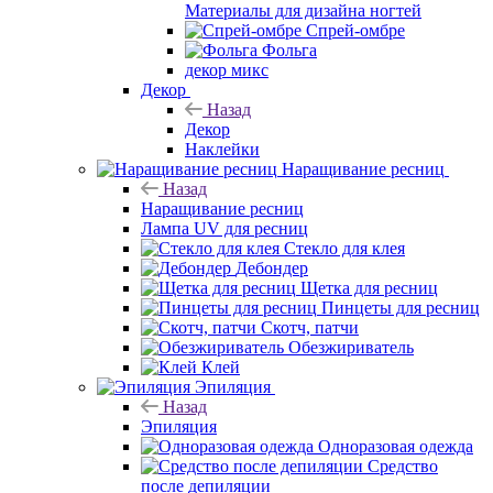
Материалы для дизайна ногтей
Спрей-омбре
Фольга
декор микс
Декор
Назад
Декор
Наклейки
Наращивание ресниц
Назад
Наращивание ресниц
Лампа UV для ресниц
Стекло для клея
Дебондер
Щетка для ресниц
Пинцеты для ресниц
Скотч, патчи
Обезжириватель
Клей
Эпиляция
Назад
Эпиляция
Одноразовая одежда
Средство
после депиляции