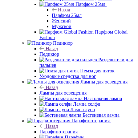
Парфюм 25мл
Назад
Парфюм 25мл
Женский
Мужской
Парфюм Global
Fashion
Педикюр
Назад
Педикюр
Разделители для
пальцев
Пемза для пяток
Уходовые средства для ног
Лампы для освещения
Назад
Лампы для освещения
Настольная лампа
Лампа селфи
Лампа лупа
Бестеневая лампа
Парафинотерапия
Назад
Парафинотерапия
Парафин