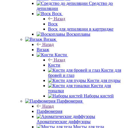
Средство до
депиляции
Воск
Назад
Воск
Воск для депиляции в картридже
Воскоплавы
Визаж
Назад
Визаж
Кисти
Назад
Кисти
Кисти для
бровей и глаз
Кисти для пудры
Кисти для
тоналки
Наборы кистей
Парфюмерия
Назад
Парфюмерия
Ароматические диффузоры
Мисты для тела