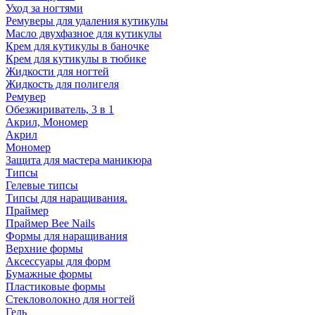
Уход за ногтями
Ремуверы для удаления кутикулы
Масло двухфазное для кутикулы
Крем для кутикулы в баночке
Крем для кутикулы в тюбике
Жидкости для ногтей
Жидкость для полигеля
Ремувер
Обезжириватель, 3 в 1
Акрил, Мономер
Акрил
Мономер
Защита для мастера маникюра
Типсы
Гелевые типсы
Типсы для наращивания.
Праймер
Праймер Bee Nails
Формы для наращивания
Верхние формы
Аксессуары для форм
Бумажные формы
Пластиковые формы
Стекловолокно для ногтей
Гель